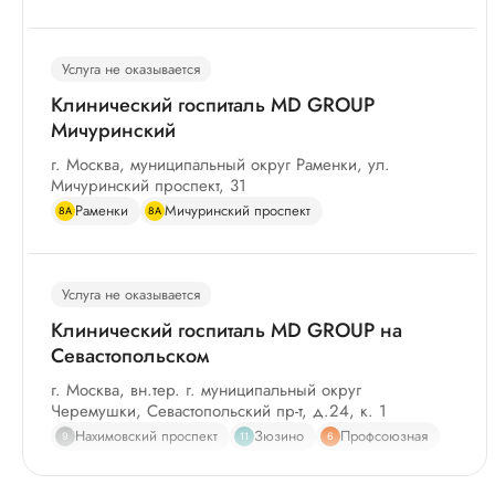
Услуга не оказывается
Клинический госпиталь MD GROUP
Мичуринский
г. Москва, муниципальный округ Раменки, ул.
Мичуринский проспект, 31
Раменки
Мичуринский проспект
8А
8А
Услуга не оказывается
Клинический госпиталь MD GROUP на
Севастопольском
г. Москва, вн.тер. г. муниципальный округ
Черемушки, Севастопольский пр-т, д.24, к. 1
Нахимовский проспект
Зюзино
Профсоюзная
9
11
6