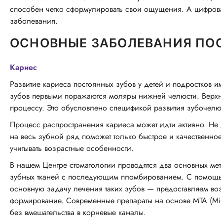
способен четко сформулировать свои ощущения. А цифрова
Услуга не оказывается
заболевания.
Клиника «Мать и дитя» Юго-Запад
ОСНОВНЫЕ ЗАБОЛЕВАНИЯ ПОС
Ленинский проспект, 121/1 корп. 2
Тропарево
Университет дружбы народов
1
16
Коньково
Юго-Западная
Кариес
6
1
Развитие кариеса постоянных зубов у детей и подростков и
зубов первыми поражаются моляры нижней челюсти. Верх
Услуга не оказывается
процессу. Это обусловлено спецификой развития зубочелю
Клиника «Мать и дитя» Лефортово
Процесс распространения кариеса может идти активно. Не 
Москва, Проезд Завода Серп и Молот, д.3, к.2
на весь зубной ряд поможет только быстрое и качественно
Лефортово
Авиамоторная
учитывать возрастные особенности.
11
8
В нашем Центре стоматологии проводятся два основных м
зубных тканей с последующим пломбированием. С помощ
Услуга не оказывается
основную задачу лечения таких зубов — предоставляем в
Клиника «Мать и дитя» Новогиреево
формирование. Современные препараты на основе MTA (Mine
без вмешательства в корневые каналы.
Москва, Союзный проспект, д. 22