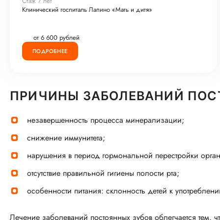
Стаж 7 лет
Клинический госпиталь Лапино «Мать и дитя»
Москва, Можайское шоссе, д.2
Кунцевская
11
от 6 600 рублей
ПОДРОБНЕЕ
Услуга не оказывается
Клиника «Мать и дитя» Ходынское поле
Москва, ул. Авиаконструктора Микояна, д.12
ПРИЧИНЫ ЗАБОЛЕВАНИЙ ПОСТ
ЦСКА
11
незавершенность процесса минерализации;
снижение иммунитета;
Услуга не оказывается
нарушения в период гормональной перестройки орга
Клиника «Мать и дитя» Савёловская
Москва, ул. Большая Новодмитровская, д.23 стр.2
отсутствие правильной гигиены полости рта;
(вход в клинику со стороны ул. Бутырская, д.46).
особенности питания: склонность детей к употреблени
Савеловская
Дмитровская
11
9
Лечение заболеваний постоянных зубов облегчается тем, что