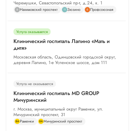
Черемушки, Севастопольский пр-т, д.24, к. 1
Нахимовский проспект
Зюзино
Профсоюзная
9
11
6
Услуга оказывается
Клинический госпиталь Лапино «Мать и
дитя»
Московская область, Одинцовский городской округ,
деревня Лапино, 1-е Успенское шоссе, дом 111
Услуга не оказывается
Клинический госпиталь MD GROUP
Мичуринский
г. Москва, муниципальный округ Раменки, ул.
Мичуринский проспект, 31
Раменки
Мичуринский проспект
8А
8А