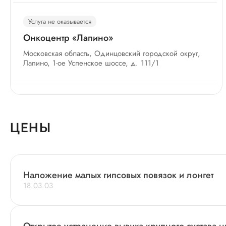
Услуга не оказывается
Онкоцентр «Лапино»
Московская область, Одинцовский городской округ,
Лапино, 1-ое Успенское шоссе, д. 111/1
Услуга не оказывается
Клинический госпиталь «Лапино-4»
ЦЕНЫ
Московская область, Одинцовский городской округ,
Лапино, 1-е Успенское шоссе, д. 111/1 стр. 6
Наложение малых гипсовых повязок и лонгет
Услуга не оказывается
18.03.03
Многопрофильная клиника «Лапино
Одинцово»
Московская область, Одинцовский городской округ,