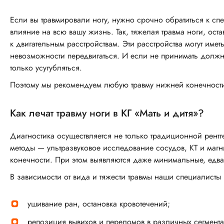
Клиника «Мать и дитя» Кунцево
Если вы травмировали ногу, нужно срочно обратиться к сп
Москва, Можайское шоссе, д.2
влияние на всю вашу жизнь. Так, тяжелая травма ноги, ост
Кунцевская
11
к двигательным расстройствам. Эти расстройства могут име
невозможности передвигаться. И если не принимать должн
только усугубляться.
Услуга не оказывается
Поэтому мы рекомендуем любую травму нижней конечности 
Клиника «Мать и дитя» Ходынское поле
Москва, ул. Авиаконструктора Микояна, д.12
Как лечат травму ноги в КГ «Мать и дитя»?
ЦСКА
11
Диагностика осуществляется не только традиционной рент
методы — ультразвуковое исследование сосудов, КТ и магн
Услуга не оказывается
конечности. При этом выявляются даже минимальные, едв
Клиника «Мать и дитя» Савёловская
В зависимости от вида и тяжести травмы наши специалисты
Москва, ул. Большая Новодмитровская, д.23 стр.2
(вход в клинику со стороны ул. Бутырская, д.46).
​ушивание ран, остановка кровотечений;
Савеловская
Дмитровская
11
9
репозиция вывихов и переломов в различных сегмента