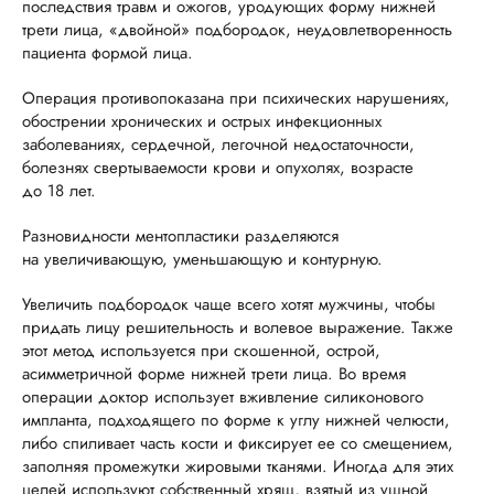
последствия травм и ожогов, уродующих форму нижней
трети лица, «двойной» подбородок, неудовлетворенность
пациента формой лица.
Операция противопоказана при психических нарушениях,
обострении хронических и острых инфекционных
заболеваниях, сердечной, легочной недостаточности,
болезнях свертываемости крови и опухолях, возрасте
до 18 лет.
Разновидности ментопластики разделяются
на увеличивающую, уменьшающую и контурную.
Увеличить подбородок чаще всего хотят мужчины, чтобы
придать лицу решительность и волевое выражение. Также
этот метод используется при скошенной, острой,
асимметричной форме нижней трети лица. Во время
операции доктор использует вживление силиконового
импланта, подходящего по форме к углу нижней челюсти,
либо спиливает часть кости и фиксирует ее со смещением,
заполняя промежутки жировыми тканями. Иногда для этих
целей используют собственный хрящ, взятый из ушной