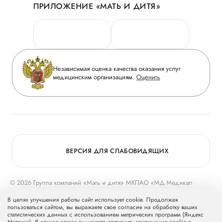
ПРИЛОЖЕНИЕ «МАТЬ И ДИТЯ»
Личный кабинет
Новости
Персональные данные
Руководство
Горячая линия качества
Сотрудничество
Вопрос-ответ
Инвесторам
Независимая оценка качества оказания услуг
Приложение пациента
медицинским организациям.
Оценить
Журнал «Мать и дитя»
Статьи
Вакансии
Заболевания
Медицинский туризм
Программа лояльности
Конкурс в ординатуру
Для прессы
ВЕРСИЯ ДЛЯ СЛАБОВИДЯЩИХ
© 2026 Группа компаний «Мать и дитя» МКПАО «МД Медикал
Груп»
mcclinics.ru
. Все права защищены. ООО «ХАВЕН» входит в
В целях улучшения работы сайт использует cookie. Продолжая
Группу компаний «Мать и дитя».
пользоваться сайтом, вы выражаете свое согласие на обработку ваших
статистических данных с использованием метрических программ (Яндекс