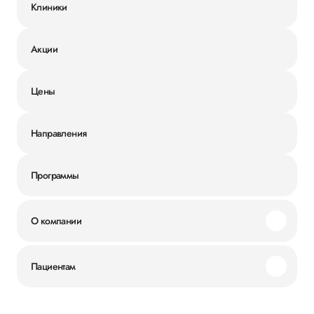
Клиники
Акции
Цены
Направления
Программы
О компании
Миссия и ценности
Пациентам
Наши преимущества
Акции
История