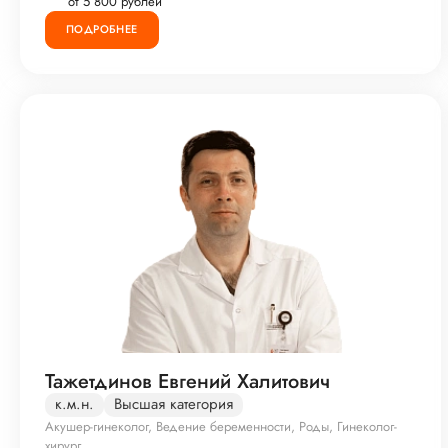
от 5 800 рублей
ПОДРОБНЕЕ
Тажетдинов Евгений Халитович
к.м.н.
Высшая категория
Акушер-гинеколог, Ведение беременности, Роды, Гинеколог-
хирург