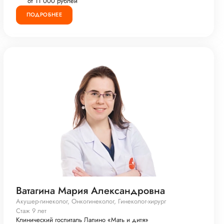
от 11 000 рублей
ПОДРОБНЕЕ
Ватагина Мария Александровна
Акушер-гинеколог, Онкогинеколог, Гинеколог-хирург
Стаж 9 лет
Клинический госпиталь Лапино «Мать и дитя»