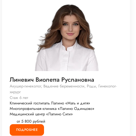
Линевич Виолетта Руслановна
Акушер-гинеколог, Ведение беременности, Роды, Гинеколог-
хирург
Стаж 6 лет
Клинический госпиталь Лапино «Мать и дитя»
Многопрофильная клиника «Лапино Одинцово»
Медицинский центр «Лапино Сити»
от 5 800 рублей
ПОДРОБНЕЕ