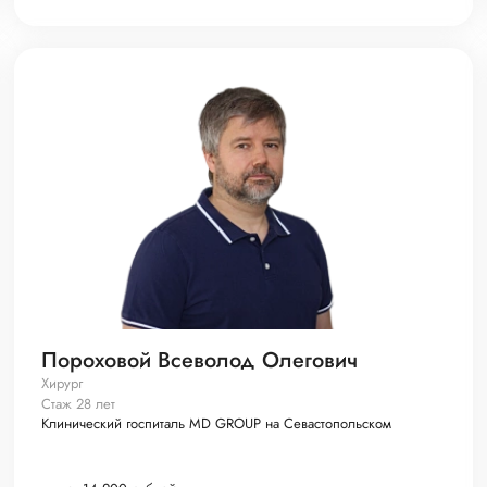
Пороховой Всеволод Олегович
Хирург
Стаж 28 лет
Клинический госпиталь MD GROUP на Севастопольском