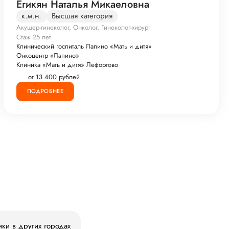
Егикян Наталья Микаеловна
к.м.н.
Высшая категория
Акушер-гинеколог, Онколог, Гинеколог-хирург
Стаж 25 лет
Клинический госпиталь Лапино «Мать и дитя»
Онкоцентр «Лапино»
Клиника «Мать и дитя» Лефортово
от 13 400 рублей
ПОДРОБНЕЕ
ики в других городах