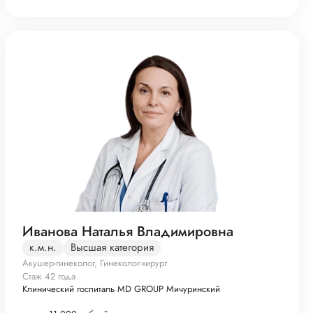
Иванова Наталья Владимировна
к.м.н.
Высшая категория
Акушер-гинеколог, Гинеколог-хирург
Стаж 42 года
Клинический госпиталь MD GROUP Мичуринский