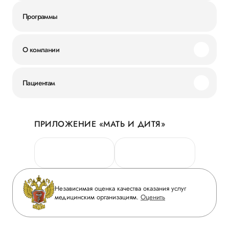
Программы
О компании
Миссия и ценности
Пациентам
Наши преимущества
Акции
История
ПРИЛОЖЕНИЕ «МАТЬ И ДИТЯ»
Личный кабинет
Новости
Персональные данные
Руководство
Горячая линия качества
Сотрудничество
Вопрос-ответ
Инвесторам
Независимая оценка качества оказания услуг
Приложение пациента
медицинским организациям.
Оценить
Журнал «Мать и дитя»
Статьи
Вакансии