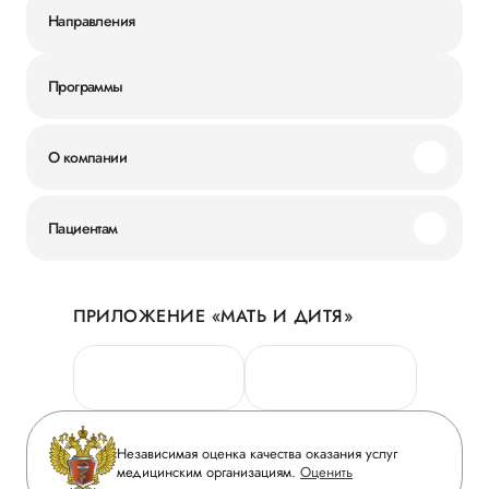
Направления
Программы
О компании
Миссия и ценности
Пациентам
Наши преимущества
Акции
История
ПРИЛОЖЕНИЕ «МАТЬ И ДИТЯ»
Личный кабинет
Новости
Персональные данные
Руководство
Горячая линия качества
Сотрудничество
Вопрос-ответ
Инвесторам
Независимая оценка качества оказания услуг
Приложение пациента
медицинским организациям.
Оценить
Журнал «Мать и дитя»