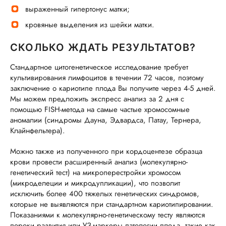
выраженный гипертонус матки;
кровяные выделения из шейки матки.
СКОЛЬКО ЖДАТЬ РЕЗУЛЬТАТОВ?
Стандартное цитогенетическое исследование требует
культивирования лимфоцитов в течении 72 часов, поэтому
заключение о кариотипе плода Вы получите через 4-5 дней.
Мы можем предложить экспресс анализ за 2 дня с
помощью FISH-метода на самые частые хромосомные
аномалии (синдромы Дауна, Эдвардса, Патау, Тернера,
Клайнфельтера).
Можно также из полученного при кордоцентезе образца
крови провести расширенный анализ (молекулярно-
генетический тест) на микроперестройки хромосом
(микроделеции и микродупликации), что позволит
исключить более 400 тяжелых генетических синдромов,
которые не выявляются при стандартном кариотипировании.
Показаниями к молекулярно-генетическому тесту являются
пороки развития или УЗ-маркеры патологии плода, такие как