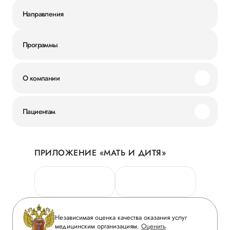
Направления
Программы
О компании
Миссия и ценности
Пациентам
Наши преимущества
Акции
История
ПРИЛОЖЕНИЕ «МАТЬ И ДИТЯ»
Личный кабинет
Новости
Персональные данные
Руководство
Горячая линия качества
Сотрудничество
Вопрос-ответ
Инвесторам
Независимая оценка качества оказания услуг
Приложение пациента
медицинским организациям.
Оценить
Журнал «Мать и дитя»