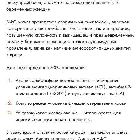
риску тромбозов, а также к повреждению плаценты у
беременных женщин.
АФС может проявляться различными симптомами, включая
повторные случаи тромбозов, как в венах, так и в артериях,
повышенную склонность к выкидышам и преждевременным
родам у беременных женщин, а также аутоиммунные
проявления, такие как наличие антифосфолипидных антител
в крови.
Для подтверждения АФС проводится:
Анализ антифосфолипидных антител – измерение
уровня антикардиолипиновых антител (aCL), анти-бета-2-
гликопротеина I (a2GP1) и лупус-антикоагулянта (LA).
Коагулограмма – оценка функции свертывания крови.
Ультразвуковое исследование – используется для
оценки состояния плода и плаценты.
В зависимости от клинической ситуации назначают анализы
мочи надому, биопсию плаценты. Диагноз АФС