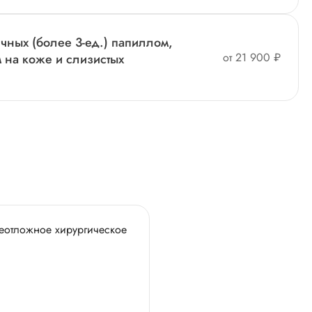
ных (более 3-ед.) папиллом,
от 21 900 ₽
 на коже и слизистых
еотложное хирургическое