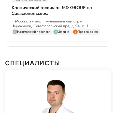
Клинический госпиталь MD GROUP на
Севастопольском
г. Москва, вн.тер. г. муниципальный округ
Черемушки, Севастопольский пр-т, д.24, к. 1
Нахимовский проспект
Зюзино
Профсоюзная
9
11
6
Услуга не оказывается
Онкоцентр «Лапино»
СПЕЦИАЛИСТЫ
Московская область, Одинцовский городской округ,
Лапино, 1-ое Успенское шоссе, д. 111/1
Услуга не оказывается
Клинический госпиталь «Лапино-4»
Московская область, Одинцовский городской округ,
Лапино, 1-е Успенское шоссе, д. 111/1 стр. 6