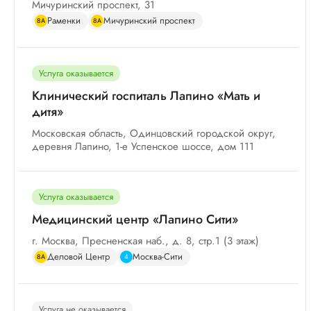
Мичуринский проспект, 31
Раменки
Мичуринский проспект
8А
8А
Услуга оказывается
Клинический госпиталь Лапино «Мать и
дитя»
Московская область, Одинцовский городской округ,
деревня Лапино, 1-е Успенское шоссе, дом 111
Услуга оказывается
Медицинский центр «Лапино Сити»
г. Москва, Пресненская наб., д. 8, стр.1 (3 этаж)
Деловой Центр
Москва-Сити
8А
4
Услуга не оказывается