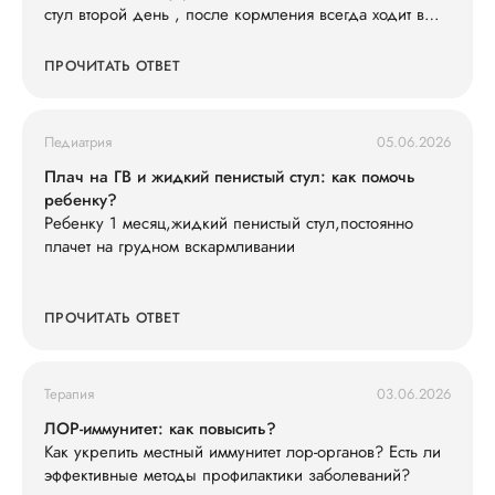
стул второй день , после кормления всегда ходит в
туалет , слабо кушает смесь 600 ил в сутки съедает , ,
и кушать не простит , раньше кричал просил спустя 3-
ПРОЧИТАТЬ ОТВЕТ
4 часа , весит 7200 последнюю неделю вес не
набирает особо . Так же у нас есть старшая дочь что
недавно принесла ротовирус из садика , может ли это
Педиатрия
05.06.2026
быть ротовирус у младшего , и как его лечить .
Анализы сдавали , кровь хорошая сказали только
Плач на ГВ и жидкий пенистый стул: как помочь
гемоглобин понижен , подскажите что делать ?
ребенку?
Ребенку 1 месяц,жидкий пенистый стул,постоянно
плачет на грудном вскармливании
ПРОЧИТАТЬ ОТВЕТ
Терапия
03.06.2026
ЛОР-иммунитет: как повысить?
Как укрепить местный иммунитет лор-органов? Есть ли
эффективные методы профилактики заболеваний?