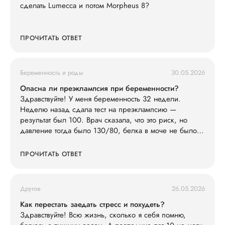
сделать Lumecca и потом Morpheus 8?
ПРОЧИТАТЬ ОТВЕТ
Беременность и роды
30.05.2026
Опасна ли преэклампсия при беременности?
Здравствуйте! У меня беременность 32 недели.
Неделю назад сдала тест на преэклампсию —
результат был 100. Врач сказала, что это риск, но
давление тогда было 130/80, белка в моче не было.
Сегодня заметила, что ноги сильно отекли (кольца
жмут), голова побаливает, но терпимо, давление дома
ПРОЧИТАТЬ ОТВЕТ
измерила — 145/90. Живот не болит. Что мне делать?
Другое
26.05.2026
Как перестать заедать стресс и похудеть?
Здравствуйте! Всю жизнь, сколько я себя помню,