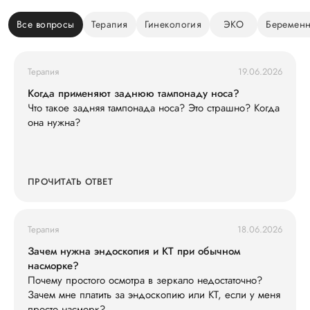
Все вопросы
Терапия
Гинекология
ЭКО
Беременн
Терапия
19.06.2026
Когда применяют заднюю тампонаду носа?
Что такое задняя тампонада носа? Это страшно? Когда
она нужна?
ПРОЧИТАТЬ ОТВЕТ
Терапия
18.06.2026
Зачем нужна эндоскопия и КТ при обычном
насморке?
Почему простого осмотра в зеркало недостаточно?
Зачем мне платить за эндоскопию или КТ, если у меня
просто насморк?