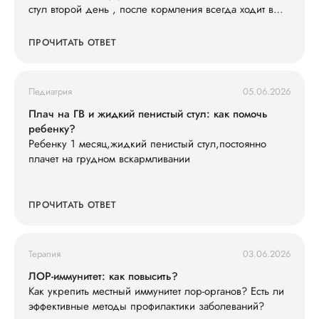
стул второй день , после кормления всегда ходит в
туалет , слабо кушает смесь 600 ил в сутки съедает , ,
и кушать не простит , раньше кричал просил спустя 3-
ПРОЧИТАТЬ ОТВЕТ
4 часа , весит 7200 последнюю неделю вес не
набирает особо . Так же у нас есть старшая дочь что
недавно принесла ротовирус из садика , может ли это
Педиатрия
05.06.2026
быть ротовирус у младшего , и как его лечить .
Анализы сдавали , кровь хорошая сказали только
Плач на ГВ и жидкий пенистый стул: как помочь
гемоглобин понижен , подскажите что делать ?
ребенку?
Ребенку 1 месяц,жидкий пенистый стул,постоянно
плачет на грудном вскармливании
ПРОЧИТАТЬ ОТВЕТ
Терапия
03.06.2026
ЛОР-иммунитет: как повысить?
Как укрепить местный иммунитет лор-органов? Есть ли
эффективные методы профилактики заболеваний?