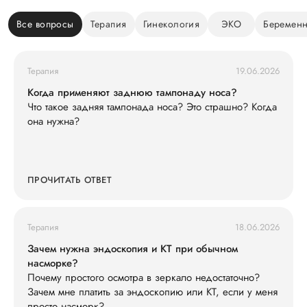
Все вопросы
Терапия
Гинекология
ЭКО
Беременн
Терапия
19.06.2026
Когда применяют заднюю тампонаду носа?
Что такое задняя тампонада носа? Это страшно? Когда
она нужна?
ПРОЧИТАТЬ ОТВЕТ
Терапия
18.06.2026
Зачем нужна эндоскопия и КТ при обычном
насморке?
Почему простого осмотра в зеркало недостаточно?
Зачем мне платить за эндоскопию или КТ, если у меня
просто насморк?