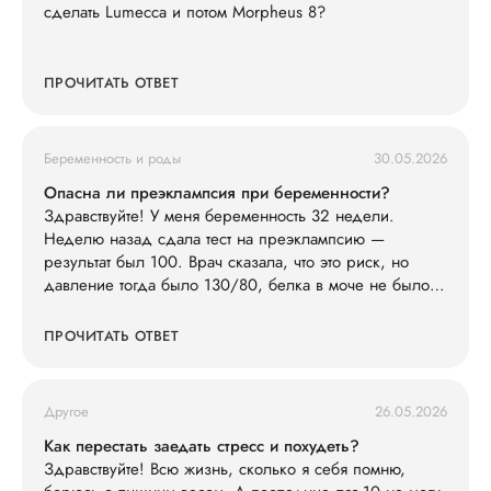
сделать Lumecca и потом Morpheus 8?
ПРОЧИТАТЬ ОТВЕТ
Беременность и роды
30.05.2026
Опасна ли преэклампсия при беременности?
Здравствуйте! У меня беременность 32 недели.
Неделю назад сдала тест на преэклампсию —
результат был 100. Врач сказала, что это риск, но
давление тогда было 130/80, белка в моче не было.
Сегодня заметила, что ноги сильно отекли (кольца
жмут), голова побаливает, но терпимо, давление дома
ПРОЧИТАТЬ ОТВЕТ
измерила — 145/90. Живот не болит. Что мне делать?
Другое
26.05.2026
Как перестать заедать стресс и похудеть?
Здравствуйте! Всю жизнь, сколько я себя помню,