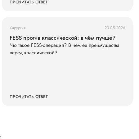
(кольца жмут), голова побаливает, но терпимо,
ПРОЧИТАТЬ ОТВЕТ
давление дома измерила — 145/90. Живот не
болит. Что мне делать?
Хирургия
23.05.2026
FESS против классической: в чём лучше?
Что такое FESS-операция? В чем ее преимущества
перед классической?
ПРОЧИТАТЬ ОТВЕТ