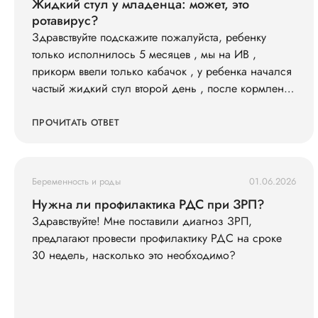
Жидкий стул у младенца: может, это
ротавирус?
Здравствуйте подскажите пожалуйста, ребенку
только исполнилось 5 месяцев , мы на ИВ ,
прикорм ввели только кабачок , у ребенка начался
частый жидкий стул второй день , после кормления
всегда ходит в туалет , слабо кушает смесь 600 ил в
сутки съедает , , и кушать не простит , раньше
ПРОЧИТАТЬ ОТВЕТ
кричал просил спустя 3-4 часа , весит 7200
последнюю неделю вес не набирает особо . Так же
у нас есть старшая дочь что недавно принесла
Беременность и роды
01.06.2026
ротовирус из садика , может ли это быть ротовирус
Нужна ли профилактика РДС при ЗРП?
у младшего , и как его лечить . Анализы сдавали ,
Здравствуйте! Мне поставили диагноз ЗРП,
кровь хорошая сказали только гемоглобин
предлагают провести профилактику РДС на сроке
понижен , подскажите что делать ?
30 недель, насколько это необходимо?