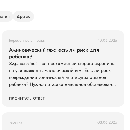
логия
Другое
Беременность и роды
10.06.2026
Амниотический тяж: есть ли риск для
ребенка?
Здравствуйте! При прохождении второго скрининга
на узи выявили амниотический тяж. Есть ли риск
повреждения конечностей или других органов
ребенка? Нужно ли дополнительное обследование
(например, экспертное УЗИ, МРТ)?
ПРОЧИТАТЬ ОТВЕТ
Терапия
03.06.2026