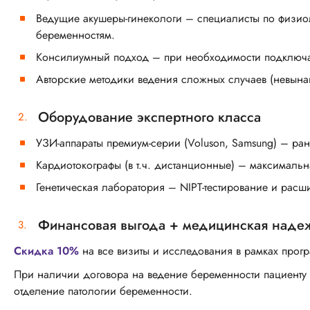
Ведущие акушеры-гинекологи – специалисты по физио
беременностям.
Консилиумный подход – при необходимости подключае
Авторские методики ведения сложных случаев (невынаш
Оборудование экспертного класса
УЗИ-аппараты премиум-серии (Voluson, Samsung) – ран
Кардиотокографы (в т.ч. дистанционные) – максимальн
Генетическая лаборатория – NIPT-тестирование и рас
Финансовая выгода + медицинская наде
Скидка 10%
на все визиты и исследования в рамках прог
При наличии договора на ведение беременности пациенту 
отделение патологии беременности.