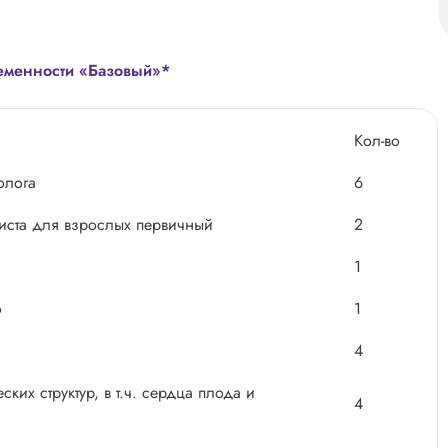
еменности «Базовый»*
Кол-во
олога
6
листа для взрослых первичный
2
1
о
1
4
их структур, в т.ч. сердца плода и
4