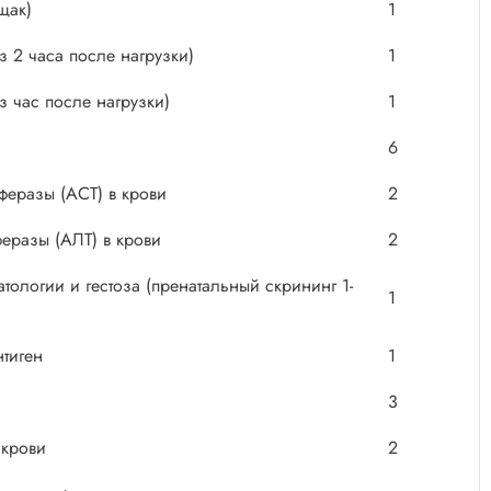
щак)
1
з 2 часа после нагрузки)
1
з час после нагрузки)
1
6
феразы (АСТ) в крови
2
еразы (АЛТ) в крови
2
ологии и гестоза (пренатальный скрининг 1-
1
нтиген
1
3
 крови
2