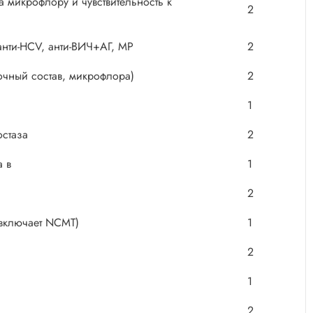
 микрофлору и чувствительность к
2
анти-НCV, анти-ВИЧ+АГ, MP
2
очный состав, микрофлора)
2
1
остаза
2
а в
1
2
(включает NCMT)
1
2
1
2