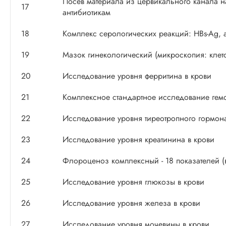
Посев материала из цервикального канала на
17
антибиотикам
18
Комплекс серологических реакций: HBs-Ag, 
19
Мазок гинекологический (микроскопия: клет
20
Исследование уровня ферритина в крови
21
Комплексное стандартное исследование гем
22
Исследование уровня тиреотропного гормон
23
Исследование уровня креатинина в крови
24
Флороценоз комплексный - 18 показателей 
25
Исследование уровня глюкозы в крови
26
Исследование уровня железа в крови
27
Исследование уровня мочевины в крови