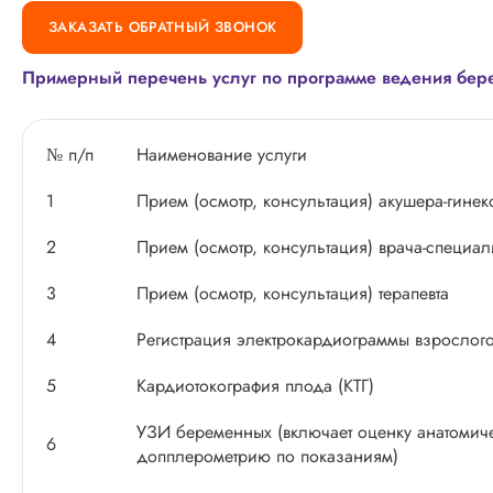
ЗАКАЗАТЬ ОБРАТНЫЙ ЗВОНОК
Примерный перечень услуг по программе ведения бер
№ п/п
Наименование услуги
1
Прием (осмотр, консультация) акушера-гинек
2
Прием (осмотр, консультация) врача-специа
3
Прием (осмотр, консультация) терапевта
4
Регистрация электрокардиограммы взрослог
5
Кардиотокография плода (КТГ)
УЗИ беременных (включает оценку анатомическ
6
допплерометрию по показаниям)