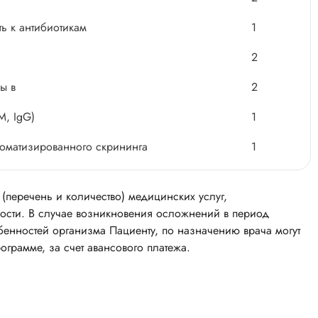
ь к антибиотикам
1
2
ы в
2
М, IgG)
1
томатизированного скрининга
1
(перечень и количество) медицинских услуг,
сти. В случае возникновения осложнений в период
бенностей организма Пациенту, по назначению врача могут
ограмме, за счет авансового платежа.