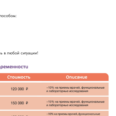
пособом:
чь в любой ситуации!