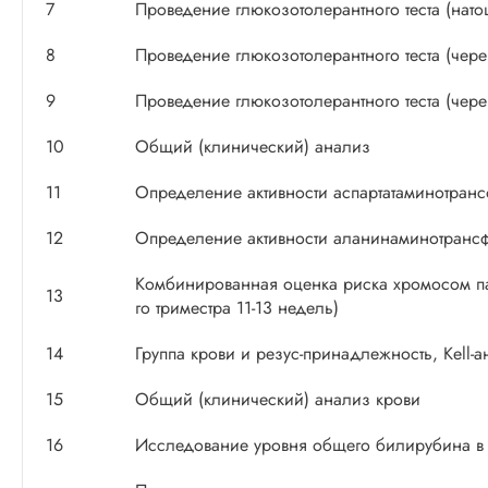
7
Проведение глюкозотолерантного теста (нато
8
Проведение глюкозотолерантного теста (чере
9
Проведение глюкозотолерантного теста (чере
10
Общий (клинический) анализ
11
Определение активности аспартатаминотранс
12
Определение активности аланинаминотрансф
Комбинированная оценка риска хромосом пат
13
го триместра 11-13 недель)
14
Группа крови и резус-принадлежность, Kell-а
15
Общий (клинический) анализ крови
16
Исследование уровня общего билирубина в