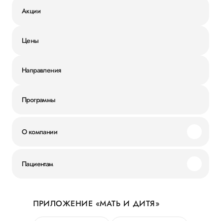
Акции
Цены
Направления
Программы
О компании
Миссия и ценности
Пациентам
Наши преимущества
Акции
История
ПРИЛОЖЕНИЕ «МАТЬ И ДИТЯ»
Личный кабинет
Новости