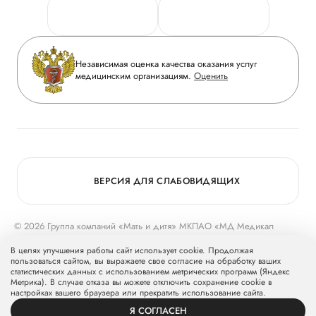
Персональные данные
Руководство
Горячая линия качества
Сотрудничество
Вопрос-ответ
Инвесторам
Независимая оценка качества оказания услуг
Приложение пациента
медицинским организациям.
Оценить
Журнал «Мать и дитя»
Статьи
Вакансии
Заболевания
Медицинский туризм
Программа лояльности
Конкурс в ординатуру
Для прессы
ВЕРСИЯ ДЛЯ СЛАБОВИДЯЩИХ
© 2026 Группа компаний «Мать и дитя» МКПАО «МД Медикал
Груп»
mcclinics.ru
. Все права защищены. ООО «ХАВЕН» входит в
В целях улучшения работы сайт использует cookie. Продолжая
Группу компаний «Мать и дитя».
пользоваться сайтом, вы выражаете свое согласие на обработку ваших
статистических данных с использованием метрических программ (Яндекс
Метрика). В случае отказа вы можете отключить сохранение cookie в
настройках вашего браузера или прекратить использование сайта.
Я СОГЛАСЕН
ВРАЧИ
УСЛУГИ
ПРОФИЛЬ
ЗАПИСЬ