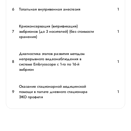
6
Тотальная внутривенная анестезия
1
Криоконсервация (витрификация)
7
эмбрионов (до 3 носителей) (без стоимости
1
хранения)
Диагностика этапов развития методом
непрерывного видеонаблюдения в
8
1
системе Embryoscope с 1-го по 16-й
эмбрион
Оказание стационарной медицинской
9
помощи в палате дневного стационара
1
ЭКО профиля