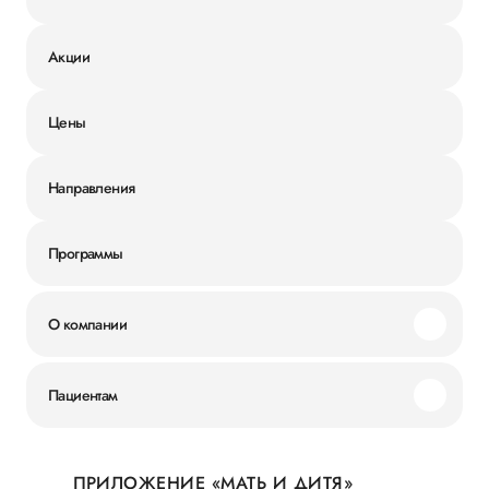
Акции
Цены
Направления
Программы
О компании
Миссия и ценности
Пациентам
Наши преимущества
Акции
История
ПРИЛОЖЕНИЕ «МАТЬ И ДИТЯ»