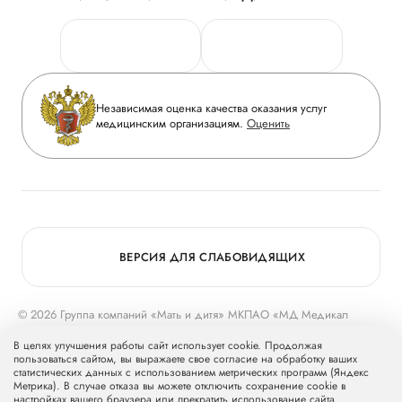
Личный кабинет
Новости
Персональные данные
Руководство
Горячая линия качества
Сотрудничество
Вопрос-ответ
Инвесторам
Независимая оценка качества оказания услуг
Приложение пациента
медицинским организациям.
Оценить
Журнал «Мать и дитя»
Статьи
Вакансии
Заболевания
Медицинский туризм
Программа лояльности
Конкурс в ординатуру
Для прессы
ВЕРСИЯ ДЛЯ СЛАБОВИДЯЩИХ
© 2026 Группа компаний «Мать и дитя» МКПАО «МД Медикал
Груп»
mcclinics.ru
. Все права защищены. ООО «ХАВЕН» входит в
В целях улучшения работы сайт использует cookie. Продолжая
Группу компаний «Мать и дитя».
пользоваться сайтом, вы выражаете свое согласие на обработку ваших
статистических данных с использованием метрических программ (Яндекс
Метрика). В случае отказа вы можете отключить сохранение cookie в
настройках вашего браузера или прекратить использование сайта.