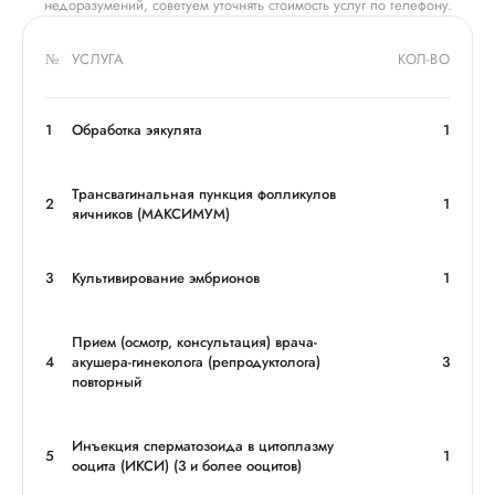
недоразумений, советуем уточнять стоимость услуг по телефону.
№
УСЛУГА
КОЛ-ВО
1
Обработка эякулята
1
Трансвагинальная пункция фолликулов
2
1
яичников (МАКСИМУМ)
3
Культивирование эмбрионов
1
Прием (осмотр, консультация) врача-
4
акушера-гинеколога (репродуктолога)
3
повторный
Инъекция сперматозоида в цитоплазму
5
1
ооцита (ИКСИ) (3 и более ооцитов)