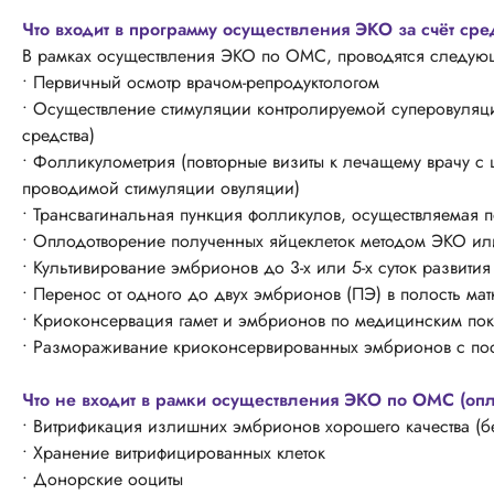
Что входит в программу осуществления ЭКО за счёт ср
В рамках осуществления ЭКО по ОМС, проводятся следую
• Первичный осмотр врачом-репродуктологом
• Осуществление стимуляции контролируемой суперовуляци
средства)
• Фолликулометрия (повторные визиты к лечащему врачу с
проводимой стимуляции овуляции)
• Трансвагинальная пункция фолликулов, осуществляемая
• Оплодотворение полученных яйцеклеток методом ЭКО или
• Культивирование эмбрионов до 3-х или 5-х суток развития
• Перенос от одного до двух эмбрионов (ПЭ) в полость ма
• Криоконсервация гамет и эмбрионов по медицинским по
• Размораживание криоконсервированных эмбрионов с по
Что не входит в рамки осуществления ЭКО по ОМС (опл
• Витрификация излишних эмбрионов хорошего качества (б
• Хранение витрифицированных клеток
• Донорские ооциты