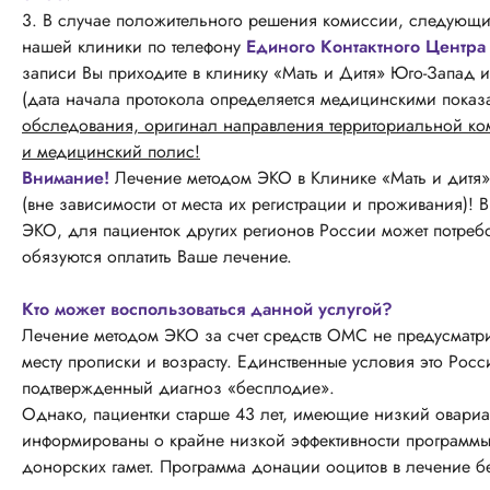
3. В случае положительного решения комиссии, следующим
нашей клиники по телефону
Единого Контактного Центра 
записи Вы приходите в клинику «Мать и Дитя» Юго-Запад и 
(дата начала протокола определяется медицинскими пока
обследования, оригинал направления территориальной ком
и медицинский полис!
Внимание!
Лечение методом ЭКО в Клинике «Мать и дитя»
(вне зависимости от места их регистрации и проживания)! В
ЭКО, для пациенток других регионов России может потребо
обязуются оплатить Ваше лечение.
Кто может воспользоваться данной услугой?
Лечение методом ЭКО за счет средств ОМС не предусматр
месту прописки и возрасту. Единственные условия это Ро
подтвержденный диагноз «бесплодие».
Однако, пациентки старше 43 лет, имеющие низкий овари
информированы о крайне низкой эффективности программ
донорских гамет. Программа донации ооцитов в лечение б