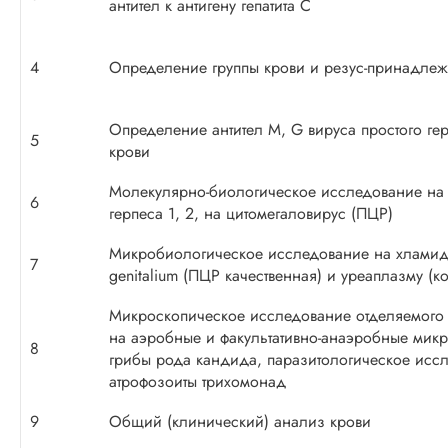
антител к антигену гепатита C
4
Определение группы крови и резус-принадле
Определение антител M, G вируса простого гер
5
крови
Молекулярно-биологическое исследование на 
6
герпеса 1, 2, на цитомегаловирус (ПЦР)
Микробиологическое исследование на хламид
7
genitalium (ПЦР качественная) и уреаплазму (к
Микроскопическое исследование отделяемого 
на аэробные и факультативно-анаэробные мик
8
грибы рода кандида, паразитологическое исс
атрофозоиты трихомонад
9
Общий (клинический) анализ крови