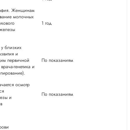
рафия. Женщинам
ование молочных
укового
1 год
 железы
 у близких
звития и
им первичной
По показаниям
врача-генетика и
ипирование).
чается осмотр
ся
По показаниям
езы и
в
рови