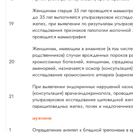
Женщинам старше 35 лет проводится маммог
до 35 лет выполняется ультразвуковое исслед
19
желез, при выявлении по результатам ультразв
исследования признаков патологии молочной
проводится маммография
Женщинам, имеющим в анамнезе (в том числе
родственников) случаи врожденных пороков ра
20
хромосомных болезней, женщинам, страдающ
аменореей, назначается осмотр (консультация) 
исследование хромосомного аппарата (кариот
При выявлении эндокринных нарушений назна
(консультация) врача-эндокринолога, проводит
21
ультразвуковое исследование щитовидной жел
паращитовидных желез, почек и надпочечнико
мужчине
1
Определение антител к бледной трепонеме в к