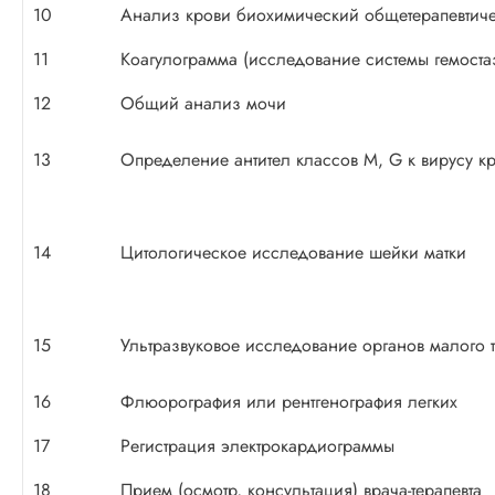
10
Анализ крови биохимический общетерапевтич
11
Коагулограмма (исследование системы гемоста
12
Общий анализ мочи
13
Определение антител классов M, G к вирусу кр
14
Цитологическое исследование шейки матки
15
Ультразвуковое исследование органов малого 
16
Флюорография или рентгенография легких
17
Регистрация электрокардиограммы
18
Прием (осмотр, консультация) врача-терапевта