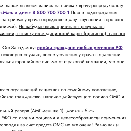
 этапом является запись на прием к врачу-репродуктологу
«Мать и дитя» 8 800 700 700 1
После подтверждения
на приеме у врача определяете дату вступления в протокол
заниями).
Не забудьте взять оригиналы результатов
иссии, выписку из медицинской карты (оригинал), паспорт
 Юго-Запад могут
пройти граждане любых регионов РФ
 некоторых случаях, после уточнения у врача в отделении
ваться гарантийное письмо от страховой компании, что они
ивает ограничений пациенток по семейному положению,
ссийское гражданство, наличие действующего полиса ОМС и
альный резерв (АМГ меньше 1), должны быть
ы ЭКО со своими ооцитами и целесообразности применения
есплодия за счет средств ОМС не включена! Равно как и