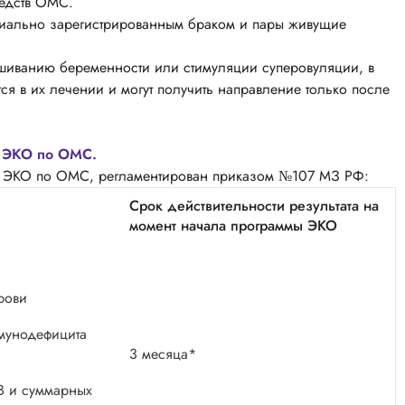
редств ОМС.
циально зарегистрированным браком и пары живущие
ашиванию беременности или стимуляции суперовуляции, в
я в их лечении и могут получить направление только после
 ЭКО по ОМС.
я ЭКО по ОМС, регламентирован приказом №107 МЗ РФ:
Срок действительности результата на
момент начала программы ЭКО
рови
ммунодефицита
3 месяца*
 B и суммарных