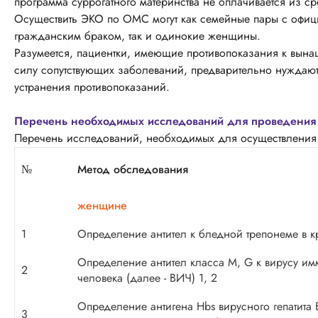
программа суррогатного материнства не оплачивается из с
Осуществить ЭКО по ОМС могут как семейные пары с офи
гражданским браком, так и одинокие женщины.
Разумеется, пациентки, имеющие противопоказания к вын
силу сопутствующих заболеваний, предварительно нуждаютс
устранения противопоказаний.
Перечень необходимых исследований для проведения
Перечень исследований, необходимых для осуществлени
№
Метод обследования
женщине
1
Определение антител к бледной трепонеме в к
Определение антител класса M, G к вирусу и
2
человека (далее - ВИЧ) 1, 2
Определение антигена Hbs вирусного гепатита
3