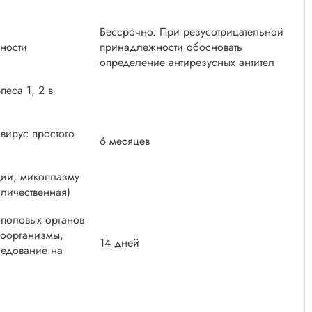
Бессрочно. При резусотрицательной
жности
принадлежности обосновать
определение антирезусных антител
песа 1, 2 в
вирус простого
6 месяцев
ии, микоплазму
оличественная)
половых органов
роорганизмы,
14 дней
ледование на