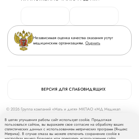
Личный кабинет
Новости
Персональные данные
Руководство
Горячая линия качества
Сотрудничество
Вопрос-ответ
Инвесторам
Независимая оценка качества оказания услуг
Приложение пациента
медицинским организациям.
Оценить
Журнал «Мать и дитя»
Статьи
Вакансии
Заболевания
Медицинский туризм
Программа лояльности
Конкурс в ординатуру
Для прессы
ВЕРСИЯ ДЛЯ СЛАБОВИДЯЩИХ
© 2026 Группа компаний «Мать и дитя» МКПАО «МД Медикал
Груп»
mcclinics.ru
. Все права защищены. ООО «ХАВЕН» входит в
В целях улучшения работы сайт использует cookie. Продолжая
Группу компаний «Мать и дитя».
пользоваться сайтом, вы выражаете свое согласие на обработку ваших
статистических данных с использованием метрических программ (Яндекс
Метрика). В случае отказа вы можете отключить сохранение cookie в
настройках вашего браузера или прекратить использование сайта.