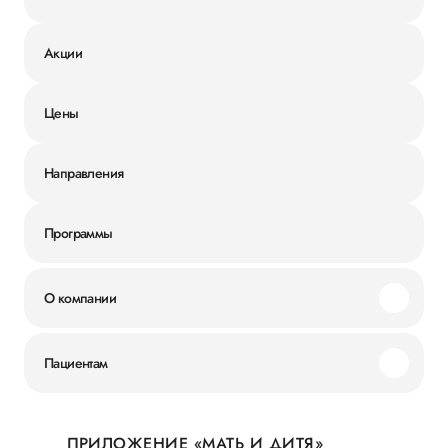
Акции
Цены
Направления
Программы
О компании
Миссия и ценности
Пациентам
Наши преимущества
Акции
История
ПРИЛОЖЕНИЕ «МАТЬ И ДИТЯ»