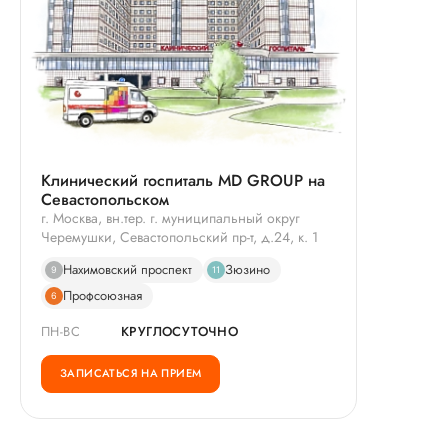
Клинический госпиталь MD GROUP на
Севастопольском
г. Москва, вн.тер. г. муниципальный округ
Черемушки, Севастопольский пр-т, д.24, к. 1
Нахимовский проспект
Зюзино
9
11
Профсоюзная
6
ПН-ВС
КРУГЛОСУТОЧНО
ЗАПИСАТЬСЯ НА ПРИЕМ