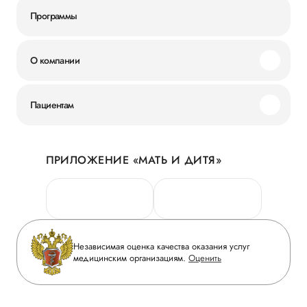
Программы
О компании
Миссия и ценности
Пациентам
Наши преимущества
Акции
История
ПРИЛОЖЕНИЕ «МАТЬ И ДИТЯ»
Личный кабинет
Новости
Персональные данные
Руководство
Горячая линия качества
Сотрудничество
Вопрос-ответ
Инвесторам
Независимая оценка качества оказания услуг
Приложение пациента
медицинским организациям.
Оценить
Журнал «Мать и дитя»
Статьи
Вакансии
Заболевания
Медицинский туризм