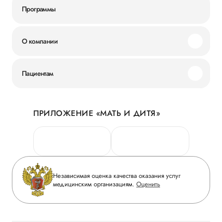
Программы
О компании
Миссия и ценности
Пациентам
Наши преимущества
Акции
История
ПРИЛОЖЕНИЕ «МАТЬ И ДИТЯ»
Личный кабинет
Новости
Персональные данные
Руководство
Горячая линия качества
Сотрудничество
Вопрос-ответ
Инвесторам
Независимая оценка качества оказания услуг
Приложение пациента
медицинским организациям.
Оценить
Журнал «Мать и дитя»
Статьи
Вакансии
Заболевания
Медицинский туризм