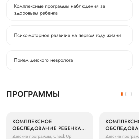
Комплексные программы наблюдения за
здоровьем ребенка
Психо-моторное развитие на первом году жизни
Прием детского невролога
ПРОГРАММЫ
КОМПЛЕКСНОЕ
КОМПЛЕКСН
ОБСЛЕДОВАНИЕ РЕБЕНКА В
ОБСЛЕДОВА
6 МЕСЯЦЕВ ЗА 1 ДЕНЬ
3 МЕСЯЦА З
Детские программы, Check Up
Детские програм