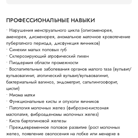
ПРОФЕССИОНАЛЬНЫЕ НАВЫКИ
• Нарушения менструального цикла (олигоменорея,
аменорея, дисменорея, аномальное маточное кровотечение
пубертатного периода, дисфункция яичников)
• Синехии малых половых губ
• Склерозирующий атрофический лихен
• Пиодермия области промежности
• Воспалительные заболевания органов малого таза (вульвит/
вульвовагинит, атопический вульвит/вульвовагинит,
бактериальный вагиноз, эндометрит, сальпингоофорит,
цистит)
• Миома матки
• Функциональные кисты и опухоли яичников
• Патология молочных желез (фиброзно-кистозная
мастопатия, фиброаденомы молочных желез)
• Киста бартолиновой железы
• Преждевременное половое развитие (рост молочных
желез, появление оволосения на лобке или менархе в