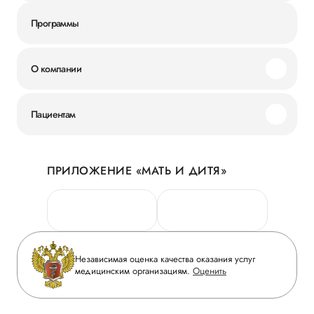
Программы
О компании
Миссия и ценности
Пациентам
Наши преимущества
Акции
История
ПРИЛОЖЕНИЕ «МАТЬ И ДИТЯ»
Личный кабинет
Новости
Персональные данные
Руководство
Горячая линия качества
Сотрудничество
Вопрос-ответ
Инвесторам
Независимая оценка качества оказания услуг
Приложение пациента
медицинским организациям.
Оценить
Журнал «Мать и дитя»
Статьи
Вакансии