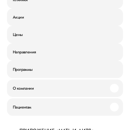
Акции
Цены
Направления
Программы
О компании
Миссия и ценности
Пациентам
Наши преимущества
Акции
История