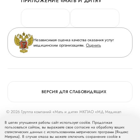
ПРИЛОЖЕНИЕ «МАТЬ И ДИТЯ»
Личный кабинет
Новости
Персональные данные
Руководство
Горячая линия качества
Сотрудничество
Вопрос-ответ
Инвесторам
Независимая оценка качества оказания услуг
Приложение пациента
медицинским организациям.
Оценить
Журнал «Мать и дитя»
Статьи
Вакансии
Заболевания
Медицинский туризм
Программа лояльности
Конкурс в ординатуру
Для прессы
ВЕРСИЯ ДЛЯ СЛАБОВИДЯЩИХ
© 2026 Группа компаний «Мать и дитя» МКПАО «МД Медикал
Груп»
mcclinics.ru
. Все права защищены. ООО «ХАВЕН» входит в
В целях улучшения работы сайт использует cookie. Продолжая
Группу компаний «Мать и дитя».
пользоваться сайтом, вы выражаете свое согласие на обработку ваших
статистических данных с использованием метрических программ (Яндекс
Метрика). В случае отказа вы можете отключить сохранение cookie в