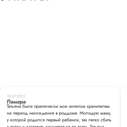
18.07.2023
Ламара
Татьяна была практически мои ангелом хранителем
на период нахождения в роддоме. Молодую маму,
у которой родился первый ребенок, так легко сбить
с толку и заставить сомневаться во всем. Татьяна