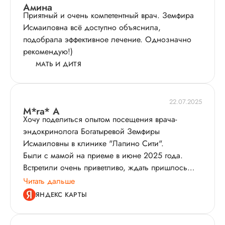
Амина
Приятный и очень компетентный врач. Земфира
Исмаиловна всё доступно объяснила,
подобрала эффективное лечение. Однозначно
рекомендую!)
МАТЬ И ДИТЯ
22.07.2025
M*ra* A
Хочу поделиться опытом посещения врача-
эндокринолога Богатыревой Земфиры
Исмаиловны в клинике "Лапино Сити".
Были с мамой на приеме в июне 2025 года.
Встретили очень приветливо, ждать пришлось
недолго. Врач внимательно выслушала жалобы,
Читать дальше
подробно расспросила о симптомах и провела
ЯНДЕКС КАРТЫ
осмотр. Понравилось, что доктор все объяснила
простым языком, ответила на все вопросы и