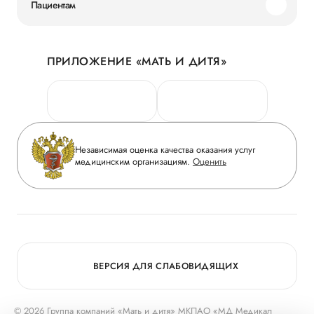
Пациентам
Наши преимущества
Акции
История
ПРИЛОЖЕНИЕ «МАТЬ И ДИТЯ»
Личный кабинет
Новости
Персональные данные
Руководство
Горячая линия качества
Сотрудничество
Вопрос-ответ
Инвесторам
Независимая оценка качества оказания услуг
Приложение пациента
медицинским организациям.
Оценить
Журнал «Мать и дитя»
Статьи
Вакансии
Заболевания
Медицинский туризм
Программа лояльности
Конкурс в ординатуру
Для прессы
ВЕРСИЯ ДЛЯ СЛАБОВИДЯЩИХ
© 2026 Группа компаний «Мать и дитя» МКПАО «МД Медикал