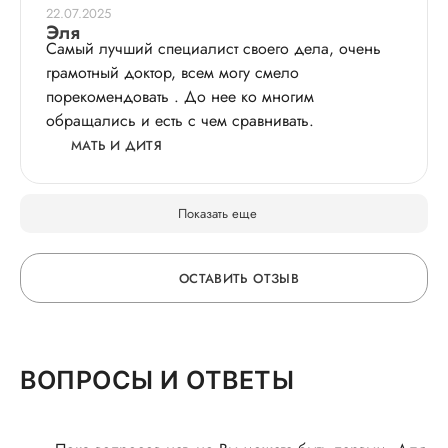
назначила лечение, которое действительно
22.07.2025
помогает. В клинике чисто, персонал вежливый.
Эля
Самый лучший специалист своего дела, очень
Хочу поблагодарить Земфиру Исмаиловну за
грамотный доктор, всем могу смело
доброту и внимательность, отметить высокий
порекомендовать . До нее ко многим
профессиональный уровень и индивидуальный
обращались и есть с чем сравнивать.
подход к пациентам.
МАТЬ И ДИТЯ
Рекомендую этого врача как профессионала
своего дела!
Показать еще
ОСТАВИТЬ ОТЗЫВ
ОСТАВЬТЕ ОТЗЫВ
ВОПРОСЫ И ОТВЕТЫ
О ВРАЧЕ