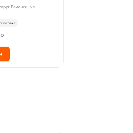
округ Раменки, ул.
проспект
НО
М