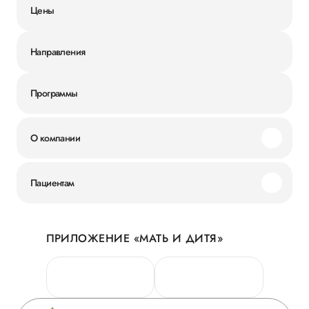
Цены
Направления
Программы
О компании
Миссия и ценности
Пациентам
Наши преимущества
Акции
История
ПРИЛОЖЕНИЕ «МАТЬ И ДИТЯ»
Личный кабинет
Новости
Персональные данные
Руководство
Горячая линия качества
Сотрудничество