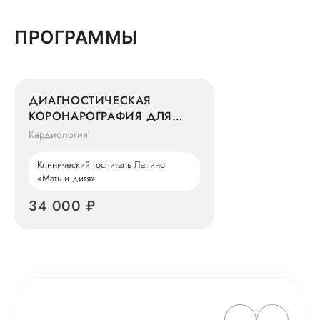
ПРОГРАММЫ
ДИАГНОСТИЧЕСКАЯ
КОРОНАРОГРАФИЯ ДЛЯ
АМБУЛАТОРНЫХ
Кардиология
ПАЦИЕНТОВ. БЕЗ
ОБСЛЕДОВАНИЯ
Клинический госпиталь Лапино
«Мать и дитя»
34 000 ₽