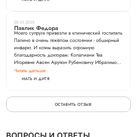
28.05.2025
Павлик Федора
Моего супруга привезли в клинический госпиталь
Лапино в очень тяжёлом состоянии - обширный
инфаркт. И хотим выразить огромную
благодарность докторам: Копалиани Теа
Игоревне Авоян Арутюн Рубеновичу Ибрагимов
Ильнар Ринатовичу( анестезиолог), которые на
Читать дальше
высшем уровне провели сложнейшую операцию
МАТЬ И ДИТЯ
на сердце. Огромное Вам спасибо за Ваш
грамотный, аккуратный и очень внимательный
подход к нашей ситуации! Также очень
ОСТАВИТЬ ОТЗЫВ
благодарны медсёстрам: Ефимовой Инессе
Горбачевой Ирине за ваше доброе человеческое
отношение! Дай Вам Бог крепкого здоровья и
ОСТАВЬТЕ ОТЗЫВ
всего самого наилучшего!!!
ВОПРОСЫ И ОТВЕТЫ