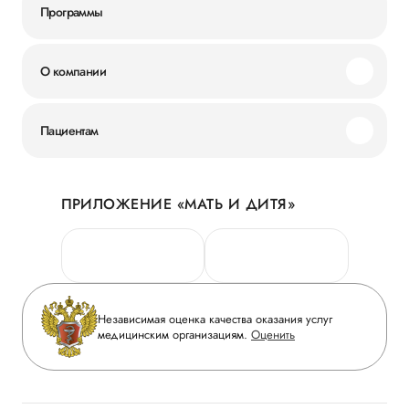
Программы
О компании
Миссия и ценности
Пациентам
Наши преимущества
Акции
История
ПРИЛОЖЕНИЕ «МАТЬ И ДИТЯ»
Личный кабинет
Новости
Персональные данные
Руководство
Горячая линия качества
Сотрудничество
Вопрос-ответ
Инвесторам
Независимая оценка качества оказания услуг
Приложение пациента
медицинским организациям.
Оценить
Журнал «Мать и дитя»
Статьи
Вакансии
Заболевания
Медицинский туризм