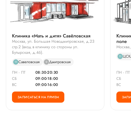
Клиника «Мать и дитя» Савёловская
Клиник
поле
Москва, ул. Большая Новодмитровская, д.23
стр.2 (вход в клинику со стороны ул.
Москва,
Бутырская, д.46).
ЦСК
11
Савеловская
Дмитровская
11
9
ПН - ПТ
08:30-20:30
ПН - ПТ
СБ
09:00-18:00
СБ
ВС
09:00-16:00
ВС
ЗАПИСАТЬСЯ НА ПРИЕМ
ЗАПИ