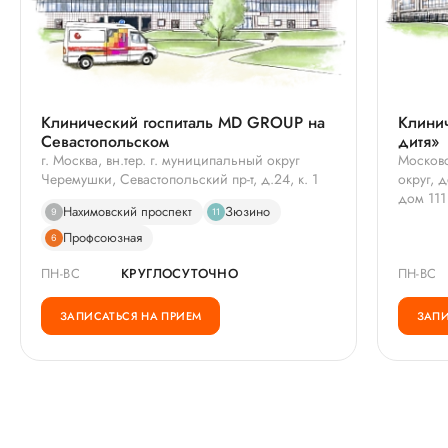
Клинический госпиталь MD GROUP на
Клинич
Севастопольском
дитя»
г. Москва, вн.тер. г. муниципальный округ
Московс
Черемушки, Севастопольский пр-т, д.24, к. 1
округ, 
дом 111
Нахимовский проспект
Зюзино
9
11
Профсоюзная
6
ПН-ВС
КРУГЛОСУТОЧНО
ПН-ВС
ЗАПИСАТЬСЯ НА ПРИЕМ
ЗАПИ