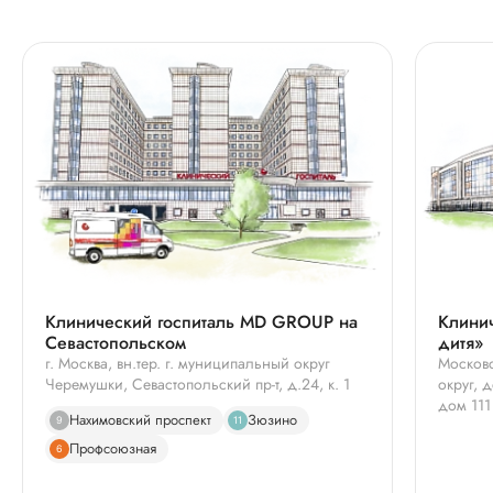
Клинический госпиталь MD GROUP на
Клинич
Севастопольском
дитя»
г. Москва, вн.тер. г. муниципальный округ
Московс
Черемушки, Севастопольский пр-т, д.24, к. 1
округ, 
дом 111
Нахимовский проспект
Зюзино
9
11
Профсоюзная
6