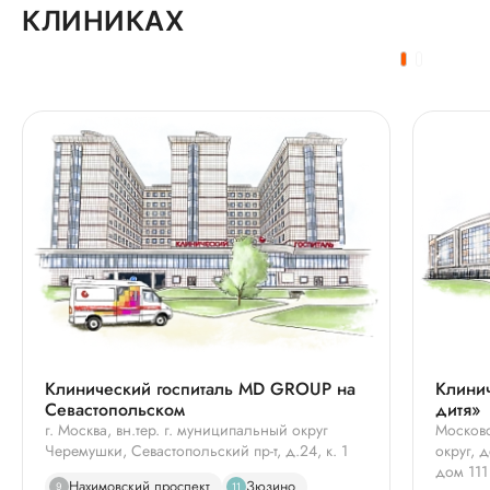
КЛИНИКАХ
Клинический госпиталь MD GROUP на
Клинич
Севастопольском
дитя»
г. Москва, вн.тер. г. муниципальный округ
Московс
Черемушки, Севастопольский пр-т, д.24, к. 1
округ, 
дом 111
Нахимовский проспект
Зюзино
9
11