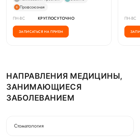
Профсоюзная
6
ПН-ВС
КРУГЛОСУТОЧНО
ПН-ВС
ЗАПИСАТЬСЯ НА ПРИЕМ
ЗАПИ
НАПРАВЛЕНИЯ МЕДИЦИНЫ,
ЗАНИМАЮЩИЕСЯ
ЗАБОЛЕВАНИЕМ
Стоматология