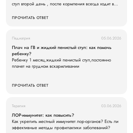
стул второй день , после кормления всегда ходит в
туалет , слабо кушает смесь 600 ил в сутки съедает , ,
и кушать не простит , раньше кричал просил спустя 3-
ПРОЧИТАТЬ ОТВЕТ
4 часа , весит 7200 последнюю неделю вес не
набирает особо . Так же у нас есть старшая дочь что
недавно принесла ротовирус из садика , может ли это
Педиатрия
05.06.2026
быть ротовирус у младшего , и как его лечить .
Анализы сдавали , кровь хорошая сказали только
Плач на ГВ и жидкий пенистый стул: как помочь
гемоглобин понижен , подскажите что делать ?
ребенку?
Ребенку 1 месяц,жидкий пенистый стул,постоянно
плачет на грудном вскармливании
ПРОЧИТАТЬ ОТВЕТ
Терапия
03.06.2026
ЛОР-иммунитет: как повысить?
Как укрепить местный иммунитет лор-органов? Есть ли
эффективные методы профилактики заболеваний?