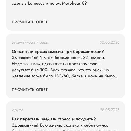
сделать Lumecca и потом Morpheus 8?
ПРОЧИТАТЬ ОТВЕТ
Беременность и роды
30.05.2026
Опасна ли преэклампсия при беременности?
Здравствуйте! У меня беременность 32 недели.
Неделю назад сдала тест на преэклампсию —
результат был 100. Врач сказала, что это риск, но
давление тогда было 130/80, белка в моче не было.
Сегодня заметила, что ноги сильно отекли (кольца
жмут), голова побаливает, но терпимо, давление дома
ПРОЧИТАТЬ ОТВЕТ
измерила — 145/90. Живот не болит. Что мне делать?
Другое
26.05.2026
Как перестать заедать стресс и похудеть?
Здравствуйте! Всю жизнь, сколько я себя помню,