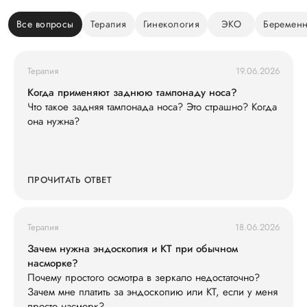
Все вопросы
Терапия
Гинекология
ЭКО
Беременн
Терапия
19.06.2026
Когда применяют заднюю тампонаду носа?
Что такое задняя тампонада носа? Это страшно? Когда
она нужна?
ПРОЧИТАТЬ ОТВЕТ
Терапия
18.06.2026
Зачем нужна эндоскопия и КТ при обычном
насморке?
Почему простого осмотра в зеркало недостаточно?
Зачем мне платить за эндоскопию или КТ, если у меня
просто насморк?