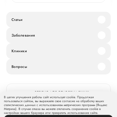
Статьи
Заболевания
Клиники
Вопросы
ВЕРСИЯ ДЛЯ СЛАБОВИДЯЩИХ
В целях улучшения работы сайт использует cookie. Продолжая
пользоваться сайтом, вы выражаете свое согласие на обработку ваших
статистических данных с использованием метрических программ (Яндекс
Метрика). В случае отказа вы можете отключить сохранение cookie в
© 2026 Группа компаний «Мать и дитя» МКПАО «МД Медикал
настройках вашего браузера или прекратить использование сайта.
Груп»
mcclinics.ru
. Все права защищены. ООО «ХАВЕН» входит в