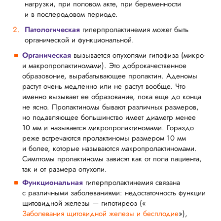
нагрузки, при половом акте, при беременности
и в послеродовом периоде.
Патологическая
гиперпролактинемия может быть
органической и функциональной.
Органическая
вызывается опухолями гипофиза (микро-
и макропролактиномами). Это доброкачественное
образовоние, вырабатывающее пролактин. Аденомы
растут очень медленно или не растут вообще. Что
именно вызывает ее образование, пока еще до конца
не ясно. Пролактиномы бывают различных размеров,
но подавляющее большинство имеет диаметр менее
10 мм и называется микропролактиномами. Гораздо
реже встречаются пролактиномы размером 10 мм
и более, которые называются макропролактиномами.
Симптомы пролактиномы зависят как от пола пациента,
так и от размера опухоли.
Функциональная
гиперпролактинемия связана
с различными заболеваниями: недостаточность функции
щитовидной железы — гипотиреоз («
Заболевания щитовидной железы и бесплодие
»),