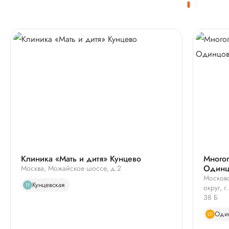
Клиника «Мать и дитя» Кунцево
Много
Одинц
Москва, Можайское шоссе, д.2
Московс
Кунцевская
11
округ, 
38 Б
Оди
D1