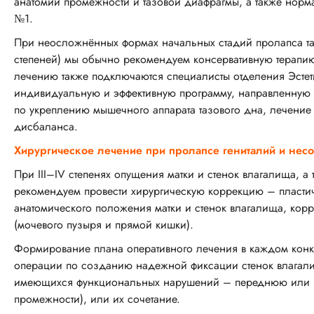
анатомии промежности и тазовой диафрагмы, а также нор
№1.
При неосложнённых формах начальных стадий пролапса тазо
степеней) мы обычно рекомендуем консервативную терапию
лечению также подключаются специалисты отделения Эстет
индивидуальную и эффективную программу, направленную
по укреплению мышечного аппарата тазового дна, лечение
дисбаланса.
Хирургическое лечение при пролапсе гениталий и несо
При III–IV степенях опущения матки и стенок влагалища, 
рекомендуем провести хирургическую коррекцию – пласти
анатомического положения матки и стенок влагалища, кор
(мочевого пузыря и прямой кишки).
Формирование плана оперативного лечения в каждом конк
операции по созданию надежной фиксации стенок влагалищ
имеющихся функциональных нарушений – переднюю или з
промежности), или их сочетание.