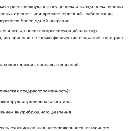
имеет риск столкнуться с опущением и выпадением половых
ловых органов, или пролапс гениталий - заболевание,
 переносят более одной операции.
сте и всегда носит прогрессирующий характер,
 что приносит не только физические страдания, но и риск
ы возникновения пролапса гениталий:
нетическая предрасположенность);
овоцирует опущение тазового дна;
ением внутрибрюшного давления.
упать функциональная несостоятельность связочного