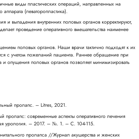
личные виды пластических операций, направленных на
 аппарата (леваторопластика).
ия и выпадения внутренних половых органов корректируют,
 делает проведение оперативного вмешательства наименее
ением половых органов. Наши врачи тактично подходят к их
тся с учетом пожеланий пациента. Раннее обращение при
а и опущения половых органов позволяет минимизировать
ьный пролапс. – Litres, 2021.
ный пролапс: современные аспекты оперативного лечения
я урология. – 2017. – №. 1. – С. 104-115.
генитального пролапса //Журнал акушерства и женских