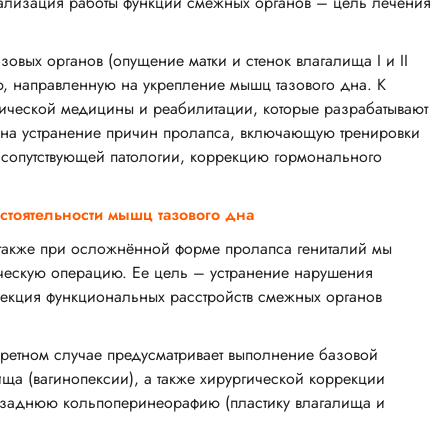
мализация работы функции смежных органов – цель лечения
вых органов (опущение матки и стенок влагалища I и II
, направленную на укрепление мышц тазового дна. К
ической медицины и реабилитации, которые разрабатывают
 на устранение причин пролапса, включающую тренировки
 сопутствующей патологии, коррекцию гормонального
стоятельности мышц тазового дна
а также при осложнённой форме пролапса гениталий мы
ческую операцию. Ее цель – устранение нарушения
рекция функциональных расстройств смежных органов
ретном случае предусматривает выполнение базовой
а (вагинопексии), а также хирургической коррекции
аднюю кольпоперинеорафию (пластику влагалища и