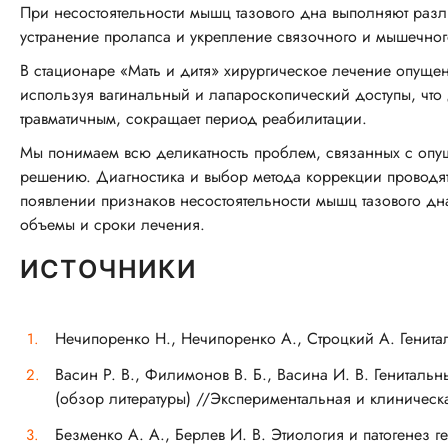
При несостоятельности мышц тазового дна выполняют раз
устранение пролапса и укрепление связочного и мышечного
В стационаре «Мать и дитя» хирургическое лечение опущен
используя вагинальный и лапароскопический доступы, что
травматичным, сокращает период реабилитации.
Мы понимаем всю деликатность проблем, связанных с опущ
решению. Диагностика и выбор метода коррекции проводя
появлении признаков несостоятельности мышц тазового дн
объемы и сроки лечения.
ИСТОЧНИКИ
Нечипоренко Н., Нечипоренко А., Строцкий А. Генитал
Васин Р. В., Филимонов В. Б., Васина И. В. Гениталь
(обзор литературы) //Экспериментальная и клиническа
Безменко А. А., Берлев И. В. Этиология и патогенез 