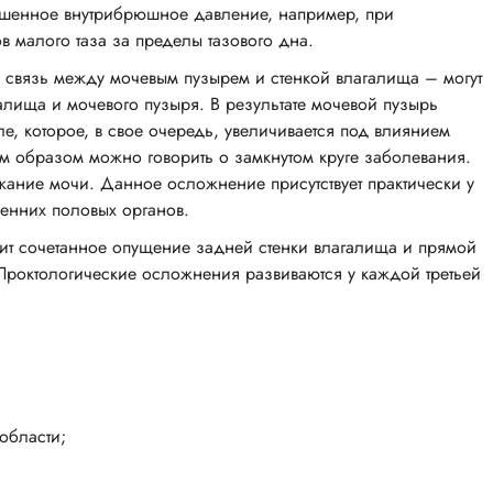
вышенное внутрибрюшное давление, например, при
в малого таза за пределы тазового дна.
я связь между мочевым пузырем и стенкой влагалища – могут
алища и мочевого пузыря. В результате мочевой пузырь
е, которое, в свое очередь, увеличивается под влиянием
им образом можно говорить о замкнутом круге заболевания.
ание мочи. Данное осложнение присутствует практически у
енних половых органов.
ит сочетанное опущение задней стенки влагалища и прямой
Проктологические осложнения развиваются у каждой третьей
области;