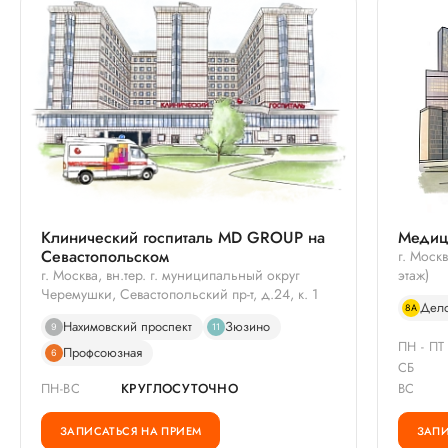
Клинический госпиталь MD GROUP на
Медиц
Севастопольском
г. Москв
г. Москва, вн.тер. г. муниципальный округ
этаж)
Черемушки, Севастопольский пр-т, д.24, к. 1
Дело
8А
Нахимовский проспект
Зюзино
9
11
ПН - ПТ
Профсоюзная
6
СБ
ПН-ВС
КРУГЛОСУТОЧНО
ВС
ЗАПИСАТЬСЯ НА ПРИЕМ
ЗАПИ