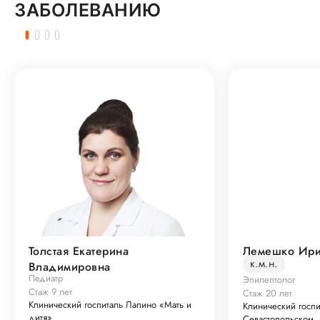
ЗАБОЛЕВАНИЮ
Толстая Екатерина
Лемешко Ири
к.м.н.
Владимировна
Педиатр
Эпилептолог
Стаж 9 лет
Стаж 20 лет
Клинический госпиталь Лапино «Мать и
Клинический госп
дитя»
Севастопольском