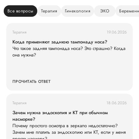
Все вопросы
Терапия
Гинекология
ЭКО
Беременн
Терапия
19.06.2026
Когда применяют заднюю тампонаду носа?
Что такое задняя тампонада носа? Это страшно? Когда
она нужна?
ПРОЧИТАТЬ ОТВЕТ
Терапия
18.06.2026
Зачем нужна эндоскопия и КТ при обычном
насморке?
Почему простого осмотра в зеркало недостаточно?
Зачем мне платить за эндоскопию или КТ, если у меня
просто насморк?