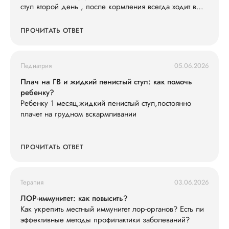
стул второй день , после кормления всегда ходит в
туалет , слабо кушает смесь 600 ил в сутки съедает , ,
и кушать не простит , раньше кричал просил спустя 3-
ПРОЧИТАТЬ ОТВЕТ
4 часа , весит 7200 последнюю неделю вес не
набирает особо . Так же у нас есть старшая дочь что
недавно принесла ротовирус из садика , может ли это
Педиатрия
05.06.2026
быть ротовирус у младшего , и как его лечить .
Анализы сдавали , кровь хорошая сказали только
Плач на ГВ и жидкий пенистый стул: как помочь
гемоглобин понижен , подскажите что делать ?
ребенку?
Ребенку 1 месяц,жидкий пенистый стул,постоянно
плачет на грудном вскармливании
ПРОЧИТАТЬ ОТВЕТ
Терапия
03.06.2026
ЛОР-иммунитет: как повысить?
Как укрепить местный иммунитет лор-органов? Есть ли
эффективные методы профилактики заболеваний?