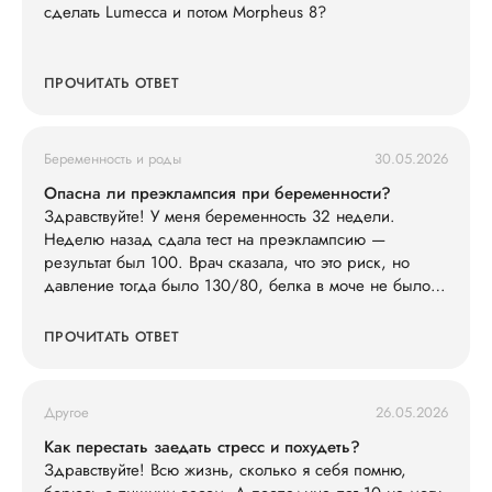
сделать Lumecca и потом Morpheus 8?
ПРОЧИТАТЬ ОТВЕТ
Беременность и роды
30.05.2026
Опасна ли преэклампсия при беременности?
Здравствуйте! У меня беременность 32 недели.
Неделю назад сдала тест на преэклампсию —
результат был 100. Врач сказала, что это риск, но
давление тогда было 130/80, белка в моче не было.
Сегодня заметила, что ноги сильно отекли (кольца
жмут), голова побаливает, но терпимо, давление дома
ПРОЧИТАТЬ ОТВЕТ
измерила — 145/90. Живот не болит. Что мне делать?
Другое
26.05.2026
Как перестать заедать стресс и похудеть?
Здравствуйте! Всю жизнь, сколько я себя помню,