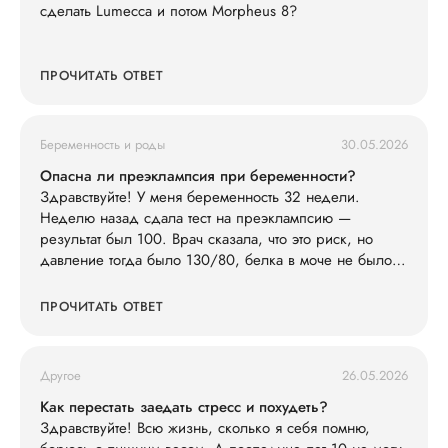
сделать Lumecca и потом Morpheus 8?
ПРОЧИТАТЬ ОТВЕТ
Беременность и роды
30.05.2026
Опасна ли преэклампсия при беременности?
Здравствуйте! У меня беременность 32 недели.
Неделю назад сдала тест на преэклампсию —
результат был 100. Врач сказала, что это риск, но
давление тогда было 130/80, белка в моче не было.
Сегодня заметила, что ноги сильно отекли (кольца
жмут), голова побаливает, но терпимо, давление дома
ПРОЧИТАТЬ ОТВЕТ
измерила — 145/90. Живот не болит. Что мне делать?
Другое
26.05.2026
Как перестать заедать стресс и похудеть?
Здравствуйте! Всю жизнь, сколько я себя помню,