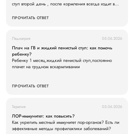
стул второй день , после кормления всегда ходит в
туалет , слабо кушает смесь 600 ил в сутки съедает , ,
и кушать не простит , раньше кричал просил спустя 3-
ПРОЧИТАТЬ ОТВЕТ
4 часа , весит 7200 последнюю неделю вес не
набирает особо . Так же у нас есть старшая дочь что
недавно принесла ротовирус из садика , может ли это
Педиатрия
05.06.2026
быть ротовирус у младшего , и как его лечить .
Анализы сдавали , кровь хорошая сказали только
Плач на ГВ и жидкий пенистый стул: как помочь
гемоглобин понижен , подскажите что делать ?
ребенку?
Ребенку 1 месяц,жидкий пенистый стул,постоянно
плачет на грудном вскармливании
ПРОЧИТАТЬ ОТВЕТ
Терапия
03.06.2026
ЛОР-иммунитет: как повысить?
Как укрепить местный иммунитет лор-органов? Есть ли
эффективные методы профилактики заболеваний?