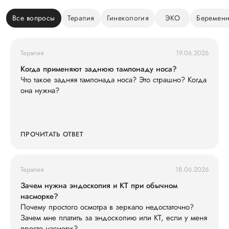
Все вопросы
Терапия
Гинекология
ЭКО
Беременн
Терапия
19.06.2026
Когда применяют заднюю тампонаду носа?
Что такое задняя тампонада носа? Это страшно? Когда
она нужна?
ПРОЧИТАТЬ ОТВЕТ
Терапия
18.06.2026
Зачем нужна эндоскопия и КТ при обычном
насморке?
Почему простого осмотра в зеркало недостаточно?
Зачем мне платить за эндоскопию или КТ, если у меня
просто насморк?