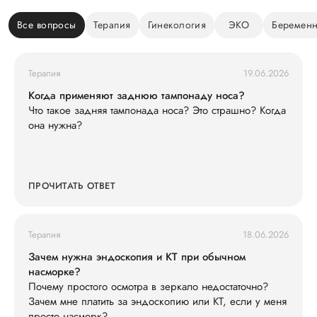
Все вопросы
Терапия
Гинекология
ЭКО
Беременн
Терапия
19.06.2026
Когда применяют заднюю тампонаду носа?
Что такое задняя тампонада носа? Это страшно? Когда
она нужна?
ПРОЧИТАТЬ ОТВЕТ
Терапия
18.06.2026
Зачем нужна эндоскопия и КТ при обычном
насморке?
Почему простого осмотра в зеркало недостаточно?
Зачем мне платить за эндоскопию или КТ, если у меня
просто насморк?