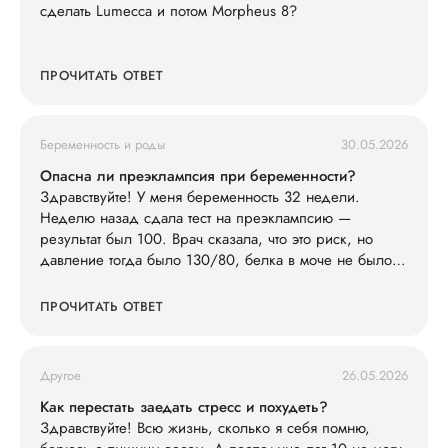
сделать Lumecca и потом Morpheus 8?
ПРОЧИТАТЬ ОТВЕТ
Беременность и роды
30.05.2026
Опасна ли преэклампсия при беременности?
Здравствуйте! У меня беременность 32 недели.
Неделю назад сдала тест на преэклампсию —
результат был 100. Врач сказала, что это риск, но
давление тогда было 130/80, белка в моче не было.
Сегодня заметила, что ноги сильно отекли (кольца
жмут), голова побаливает, но терпимо, давление дома
ПРОЧИТАТЬ ОТВЕТ
измерила — 145/90. Живот не болит. Что мне делать?
Другое
26.05.2026
Как перестать заедать стресс и похудеть?
Здравствуйте! Всю жизнь, сколько я себя помню,