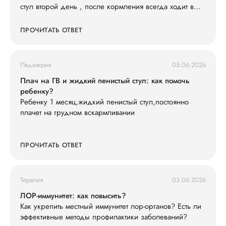
стул второй день , после кормления всегда ходит в
туалет , слабо кушает смесь 600 ил в сутки съедает , ,
и кушать не простит , раньше кричал просил спустя 3-
ПРОЧИТАТЬ ОТВЕТ
4 часа , весит 7200 последнюю неделю вес не
набирает особо . Так же у нас есть старшая дочь что
недавно принесла ротовирус из садика , может ли это
Педиатрия
05.06.2026
быть ротовирус у младшего , и как его лечить .
Анализы сдавали , кровь хорошая сказали только
Плач на ГВ и жидкий пенистый стул: как помочь
гемоглобин понижен , подскажите что делать ?
ребенку?
Ребенку 1 месяц,жидкий пенистый стул,постоянно
плачет на грудном вскармливании
ПРОЧИТАТЬ ОТВЕТ
Терапия
03.06.2026
ЛОР-иммунитет: как повысить?
Как укрепить местный иммунитет лор-органов? Есть ли
эффективные методы профилактики заболеваний?