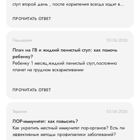
стул второй день , после кормления всегда ходит в
туалет , слабо кушает смесь 600 ил в сутки съедает , ,
и кушать не простит , раньше кричал просил спустя 3-
ПРОЧИТАТЬ ОТВЕТ
4 часа , весит 7200 последнюю неделю вес не
набирает особо . Так же у нас есть старшая дочь что
недавно принесла ротовирус из садика , может ли это
Педиатрия
05.06.2026
быть ротовирус у младшего , и как его лечить .
Анализы сдавали , кровь хорошая сказали только
Плач на ГВ и жидкий пенистый стул: как помочь
гемоглобин понижен , подскажите что делать ?
ребенку?
Ребенку 1 месяц,жидкий пенистый стул,постоянно
плачет на грудном вскармливании
ПРОЧИТАТЬ ОТВЕТ
Терапия
03.06.2026
ЛОР-иммунитет: как повысить?
Как укрепить местный иммунитет лор-органов? Есть ли
эффективные методы профилактики заболеваний?