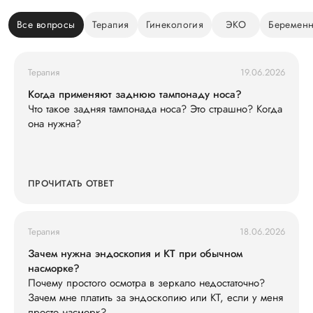
Все вопросы
Терапия
Гинекология
ЭКО
Беременн
Терапия
19.06.2026
Когда применяют заднюю тампонаду носа?
Что такое задняя тампонада носа? Это страшно? Когда
она нужна?
ПРОЧИТАТЬ ОТВЕТ
Терапия
18.06.2026
Зачем нужна эндоскопия и КТ при обычном
насморке?
Почему простого осмотра в зеркало недостаточно?
Зачем мне платить за эндоскопию или КТ, если у меня
просто насморк?