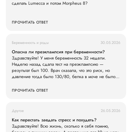
сделать Lumecca и потом Morpheus 8?
ПРОЧИТАТЬ ОТВЕТ
Беременность и роды
30.05.2026
Опасна ли преэклампсия при беременности?
Здравствуйте! У меня беременность 32 недели.
Неделю назад сдала тест на преэклампсию —
результат был 100. Врач сказала, что это риск, но
давление тогда было 130/80, белка в моче не было.
Сегодня заметила, что ноги сильно отекли (кольца
жмут), голова побаливает, но терпимо, давление дома
ПРОЧИТАТЬ ОТВЕТ
измерила — 145/90. Живот не болит. Что мне делать?
Другое
26.05.2026
Как перестать заедать стресс и похудеть?
Здравствуйте! Всю жизнь, сколько я себя помню,