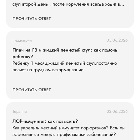
стул второй день , после кормления всегда ходит в
туалет , слабо кушает смесь 600 ил в сутки съедает , ,
и кушать не простит , раньше кричал просил спустя 3-
ПРОЧИТАТЬ ОТВЕТ
4 часа , весит 7200 последнюю неделю вес не
набирает особо . Так же у нас есть старшая дочь что
недавно принесла ротовирус из садика , может ли это
Педиатрия
05.06.2026
быть ротовирус у младшего , и как его лечить .
Анализы сдавали , кровь хорошая сказали только
Плач на ГВ и жидкий пенистый стул: как помочь
гемоглобин понижен , подскажите что делать ?
ребенку?
Ребенку 1 месяц,жидкий пенистый стул,постоянно
плачет на грудном вскармливании
ПРОЧИТАТЬ ОТВЕТ
Терапия
03.06.2026
ЛОР-иммунитет: как повысить?
Как укрепить местный иммунитет лор-органов? Есть ли
эффективные методы профилактики заболеваний?