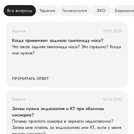
Все вопросы
Терапия
Гинекология
ЭКО
Беременн
Терапия
19.06.2026
Когда применяют заднюю тампонаду носа?
Что такое задняя тампонада носа? Это страшно? Когда
она нужна?
ПРОЧИТАТЬ ОТВЕТ
Терапия
18.06.2026
Зачем нужна эндоскопия и КТ при обычном
насморке?
Почему простого осмотра в зеркало недостаточно?
Зачем мне платить за эндоскопию или КТ, если у меня
просто насморк?