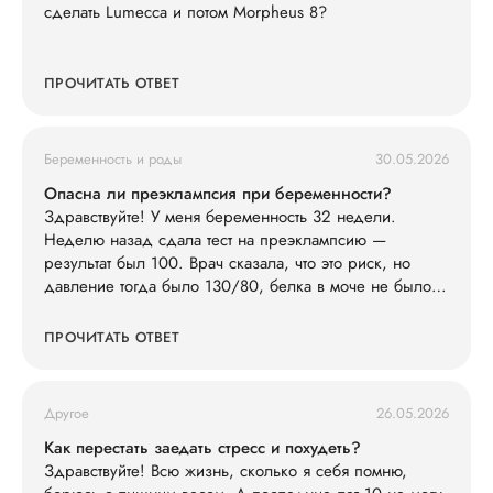
сделать Lumecca и потом Morpheus 8?
ПРОЧИТАТЬ ОТВЕТ
Беременность и роды
30.05.2026
Опасна ли преэклампсия при беременности?
Здравствуйте! У меня беременность 32 недели.
Неделю назад сдала тест на преэклампсию —
результат был 100. Врач сказала, что это риск, но
давление тогда было 130/80, белка в моче не было.
Сегодня заметила, что ноги сильно отекли (кольца
жмут), голова побаливает, но терпимо, давление дома
ПРОЧИТАТЬ ОТВЕТ
измерила — 145/90. Живот не болит. Что мне делать?
Другое
26.05.2026
Как перестать заедать стресс и похудеть?
Здравствуйте! Всю жизнь, сколько я себя помню,