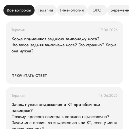
Все вопросы
Терапия
Гинекология
ЭКО
Беременн
Терапия
19.06.2026
Когда применяют заднюю тампонаду носа?
Что такое задняя тампонада носа? Это страшно? Когда
она нужна?
ПРОЧИТАТЬ ОТВЕТ
Терапия
18.06.2026
Зачем нужна эндоскопия и КТ при обычном
насморке?
Почему простого осмотра в зеркало недостаточно?
Зачем мне платить за эндоскопию или КТ, если у меня
просто насморк?