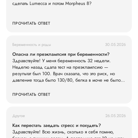
сделать Lumecca и потом Morpheus 8?
ПРОЧИТАТЬ ОТВЕТ
Беременность и роды
30.05.2026
Опасна ли преэклампсия при беременности?
Здравствуйте! У меня беременность 32 недели.
Неделю назад сдала тест на преэклампсию —
результат был 100. Врач сказала, что это риск, но
давление тогда было 130/80, белка в моче не было.
Сегодня заметила, что ноги сильно отекли (кольца
жмут), голова побаливает, но терпимо, давление дома
ПРОЧИТАТЬ ОТВЕТ
измерила — 145/90. Живот не болит. Что мне делать?
Другое
26.05.2026
Как перестать заедать стресс и похудеть?
Здравствуйте! Всю жизнь, сколько я себя помню,