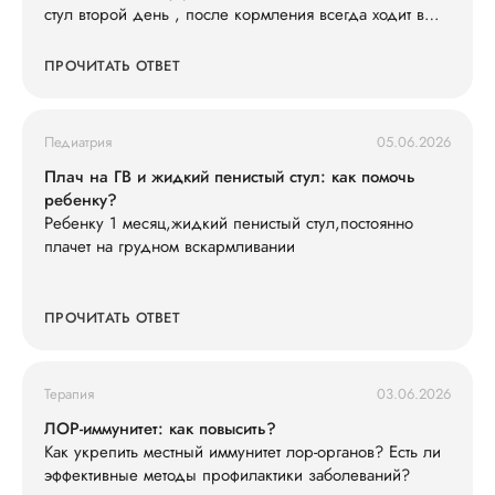
стул второй день , после кормления всегда ходит в
туалет , слабо кушает смесь 600 ил в сутки съедает , ,
и кушать не простит , раньше кричал просил спустя 3-
ПРОЧИТАТЬ ОТВЕТ
4 часа , весит 7200 последнюю неделю вес не
набирает особо . Так же у нас есть старшая дочь что
недавно принесла ротовирус из садика , может ли это
Педиатрия
05.06.2026
быть ротовирус у младшего , и как его лечить .
Анализы сдавали , кровь хорошая сказали только
Плач на ГВ и жидкий пенистый стул: как помочь
гемоглобин понижен , подскажите что делать ?
ребенку?
Ребенку 1 месяц,жидкий пенистый стул,постоянно
плачет на грудном вскармливании
ПРОЧИТАТЬ ОТВЕТ
Терапия
03.06.2026
ЛОР-иммунитет: как повысить?
Как укрепить местный иммунитет лор-органов? Есть ли
эффективные методы профилактики заболеваний?