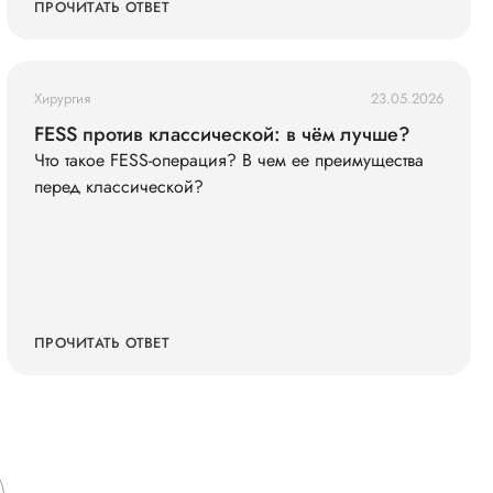
(кольца жмут), голова побаливает, но терпимо,
ПРОЧИТАТЬ ОТВЕТ
давление дома измерила — 145/90. Живот не
болит. Что мне делать?
Хирургия
23.05.2026
FESS против классической: в чём лучше?
Что такое FESS-операция? В чем ее преимущества
перед классической?
ПРОЧИТАТЬ ОТВЕТ