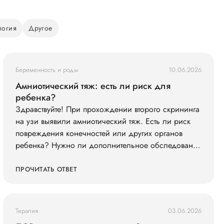
логия
Другое
Беременность и роды
10.06.2026
Амниотический тяж: есть ли риск для
ребенка?
Здравствуйте! При прохождении второго скрининга
на узи выявили амниотический тяж. Есть ли риск
повреждения конечностей или других органов
ребенка? Нужно ли дополнительное обследование
(например, экспертное УЗИ, МРТ)?
ПРОЧИТАТЬ ОТВЕТ
Терапия
03.06.2026