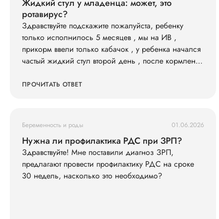
Жидкий стул у младенца: может, это
ротавирус?
Здравствуйте подскажите пожалуйста, ребенку
только исполнилось 5 месяцев , мы на ИВ ,
прикорм ввели только кабачок , у ребенка начался
частый жидкий стул второй день , после кормления
всегда ходит в туалет , слабо кушает смесь 600 ил в
сутки съедает , , и кушать не простит , раньше
ПРОЧИТАТЬ ОТВЕТ
кричал просил спустя 3-4 часа , весит 7200
последнюю неделю вес не набирает особо . Так же
у нас есть старшая дочь что недавно принесла
Беременность и роды
01.06.2026
ротовирус из садика , может ли это быть ротовирус
Нужна ли профилактика РДС при ЗРП?
у младшего , и как его лечить . Анализы сдавали ,
Здравствуйте! Мне поставили диагноз ЗРП,
кровь хорошая сказали только гемоглобин
предлагают провести профилактику РДС на сроке
понижен , подскажите что делать ?
30 недель, насколько это необходимо?