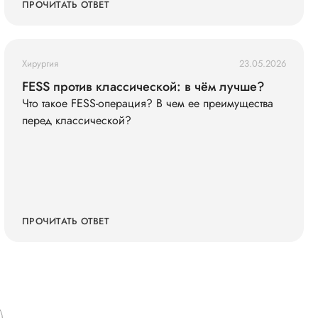
(кольца жмут), голова побаливает, но терпимо,
ПРОЧИТАТЬ ОТВЕТ
давление дома измерила — 145/90. Живот не
болит. Что мне делать?
Хирургия
23.05.2026
FESS против классической: в чём лучше?
Что такое FESS-операция? В чем ее преимущества
перед классической?
ПРОЧИТАТЬ ОТВЕТ