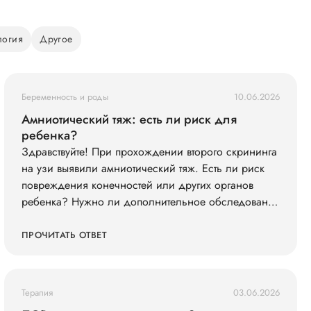
логия
Другое
Беременность и роды
10.06.2026
Амниотический тяж: есть ли риск для
ребенка?
Здравствуйте! При прохождении второго скрининга
на узи выявили амниотический тяж. Есть ли риск
повреждения конечностей или других органов
ребенка? Нужно ли дополнительное обследование
(например, экспертное УЗИ, МРТ)?
ПРОЧИТАТЬ ОТВЕТ
Терапия
03.06.2026