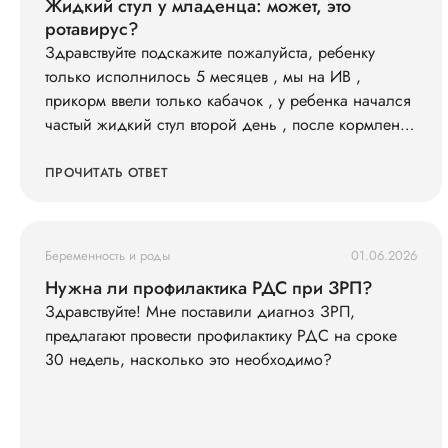
Жидкий стул у младенца: может, это
ротавирус?
Здравствуйте подскажите пожалуйста, ребенку
только исполнилось 5 месяцев , мы на ИВ ,
прикорм ввели только кабачок , у ребенка начался
частый жидкий стул второй день , после кормления
всегда ходит в туалет , слабо кушает смесь 600 ил в
сутки съедает , , и кушать не простит , раньше
ПРОЧИТАТЬ ОТВЕТ
кричал просил спустя 3-4 часа , весит 7200
последнюю неделю вес не набирает особо . Так же
у нас есть старшая дочь что недавно принесла
Беременность и роды
01.06.2026
ротовирус из садика , может ли это быть ротовирус
Нужна ли профилактика РДС при ЗРП?
у младшего , и как его лечить . Анализы сдавали ,
Здравствуйте! Мне поставили диагноз ЗРП,
кровь хорошая сказали только гемоглобин
предлагают провести профилактику РДС на сроке
понижен , подскажите что делать ?
30 недель, насколько это необходимо?