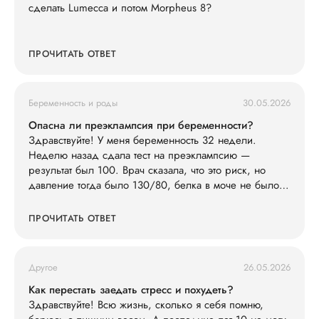
сделать Lumecca и потом Morpheus 8?
ПРОЧИТАТЬ ОТВЕТ
Беременность и роды
30.05.2026
Опасна ли преэклампсия при беременности?
Здравствуйте! У меня беременность 32 недели.
Неделю назад сдала тест на преэклампсию —
результат был 100. Врач сказала, что это риск, но
давление тогда было 130/80, белка в моче не было.
Сегодня заметила, что ноги сильно отекли (кольца
жмут), голова побаливает, но терпимо, давление дома
ПРОЧИТАТЬ ОТВЕТ
измерила — 145/90. Живот не болит. Что мне делать?
Другое
26.05.2026
Как перестать заедать стресс и похудеть?
Здравствуйте! Всю жизнь, сколько я себя помню,