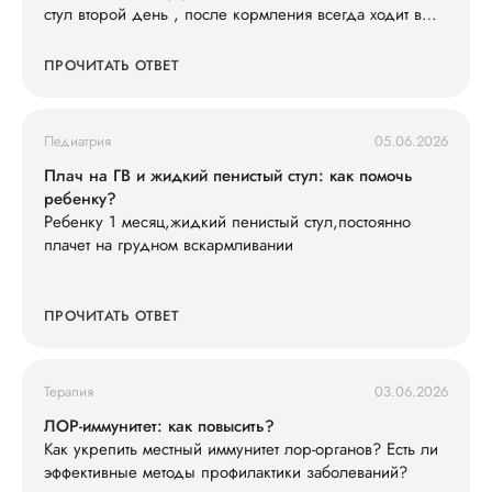
стул второй день , после кормления всегда ходит в
туалет , слабо кушает смесь 600 ил в сутки съедает , ,
и кушать не простит , раньше кричал просил спустя 3-
ПРОЧИТАТЬ ОТВЕТ
4 часа , весит 7200 последнюю неделю вес не
набирает особо . Так же у нас есть старшая дочь что
недавно принесла ротовирус из садика , может ли это
Педиатрия
05.06.2026
быть ротовирус у младшего , и как его лечить .
Анализы сдавали , кровь хорошая сказали только
Плач на ГВ и жидкий пенистый стул: как помочь
гемоглобин понижен , подскажите что делать ?
ребенку?
Ребенку 1 месяц,жидкий пенистый стул,постоянно
плачет на грудном вскармливании
ПРОЧИТАТЬ ОТВЕТ
Терапия
03.06.2026
ЛОР-иммунитет: как повысить?
Как укрепить местный иммунитет лор-органов? Есть ли
эффективные методы профилактики заболеваний?