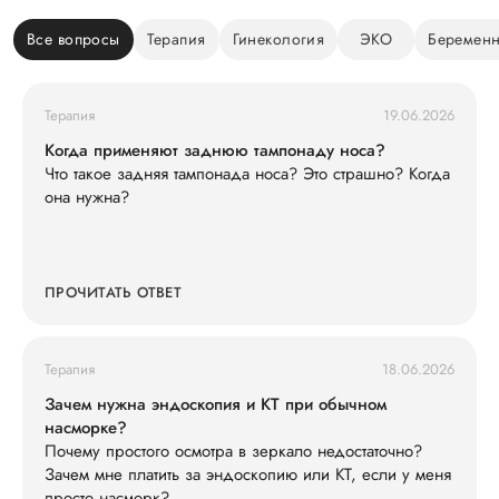
Все вопросы
Терапия
Гинекология
ЭКО
Беременн
Терапия
19.06.2026
Когда применяют заднюю тампонаду носа?
Что такое задняя тампонада носа? Это страшно? Когда
она нужна?
ПРОЧИТАТЬ ОТВЕТ
Терапия
18.06.2026
Зачем нужна эндоскопия и КТ при обычном
насморке?
Почему простого осмотра в зеркало недостаточно?
Зачем мне платить за эндоскопию или КТ, если у меня
просто насморк?