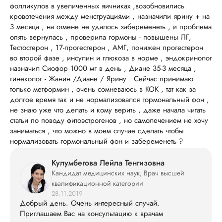
фолликулов в увеличенных яичниках ,возобновились
кровотечения между менструациями , назначили ярину + на
3 месяца , на отмене не удалось забеременеть , и проблема
опять вернулась , проверила гормоны - повышены ЛГ,
Тестостерон , 17-прогестерон , АМГ, понижен прогестерон
во второй фазе , инсулин и глюкоза в норме , эндокринолог
назначил Сиофор 1000 мг в день , Диане 35-3 месяца ,
гинеколог - Жанин /Диане / Ярину . Сейчас принимаю
только метформин , очень сомневаюсь в КОК , тат как за
долгое время так и не нормализовался гормональный фон ,
не знаю уже что делать и кому верить , даже начала читать
статьи по поводу фитоэстрогенов , но самолечением не хочу
заниматься , что можно в моем случае сделать чтобы
нормализовать гормональный фон и забеременеть ?
Кулумбегова Лейла Тенгизовна
Кандидат медицинских наук, Врач высшей
квалификационной категории
28.11.2019
Добрый день. Очень интересный случай.
Приглашаем Вас на консультацию к врачам