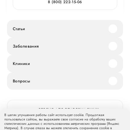
8 (800) 222-15-06
Статьи
Заболевания
Клиники
Вопросы
ВЕРСИЯ ДЛЯ СЛАБОВИДЯЩИХ
В целях улучшения работы сайт использует cookie. Продолжая
пользоваться сайтом, вы выражаете свое согласие на обработку ваших
статистических данных с использованием метрических программ (Яндекс
Метрика). В случае отказа вы можете отключить сохранение cookie в
© 2026 Группа компаний «Мать и дитя» МКПАО «МД Медикал