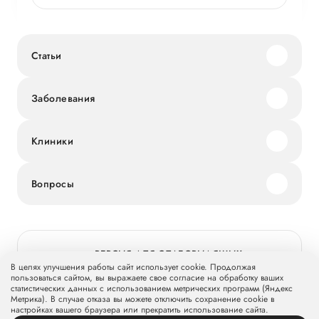
Статьи
Заболевания
Клиники
Вопросы
ВЕРСИЯ ДЛЯ СЛАБОВИДЯЩИХ
В целях улучшения работы сайт использует cookie. Продолжая
пользоваться сайтом, вы выражаете свое согласие на обработку ваших
статистических данных с использованием метрических программ (Яндекс
Метрика). В случае отказа вы можете отключить сохранение cookie в
© 2026 Группа компаний «Мать и дитя» МКПАО «МД Медикал
настройках вашего браузера или прекратить использование сайта.
Груп»
mcclinics.ru
. Все права защищены. ООО «ХАВЕН» входит в