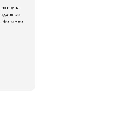
ерты лица
андартные
. Что важно