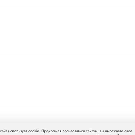
л Груп»
mcclinics.ru
. Все права защищены. ООО «ХАВЕН» входит в
сайт использует cookie. Продолжая пользоваться сайтом, вы выражаете свое