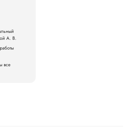
тальный
ой А. В.
 работы
ы все