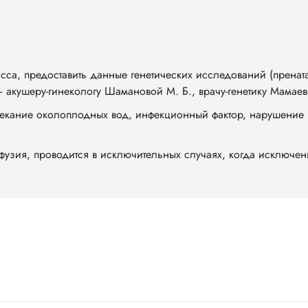
сса, предоставить данные генетических исследований (прена
— акушеру-гинекологу Шамановой М. Б., врачу-генетику Мамаев
текание околоплодных вод, инфекционный фактор, нарушение
фузия, проводится в исключительных случаях, когда исключен