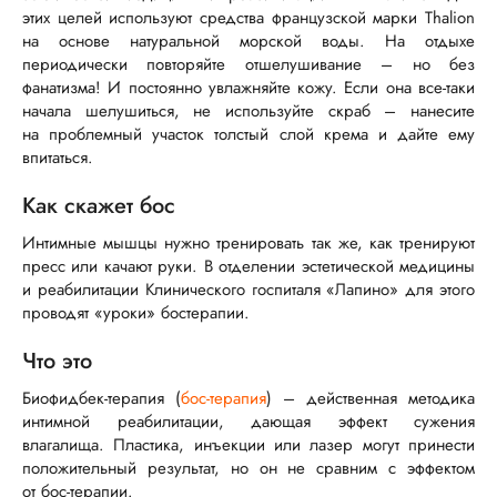
этих целей используют средства французской марки Thalion
на основе натуральной морской воды. На отдыхе
периодически повторяйте отшелушивание – но без
фанатизма! И постоянно увлажняйте кожу. Если она
все-таки
начала шелушиться, не используйте скраб – нанесите
на проблемный участок толстый слой крема и дайте ему
впитаться.
Как скажет бос
Интимные мышцы нужно тренировать так же, как тренируют
пресс или качают руки. В отделении эстетической медицины
и реабилитации Клинического госпиталя «Лапино» для этого
проводят «уроки» бостерапии.
Что это
Биофидбек-терапия
(
бос-терапия
) – действенная методика
интимной реабилитации, дающая эффект сужения
влагалища. Пластика, инъекции или лазер могут принести
положительный результат, но он не сравним с эффектом
от
бос-терапии
.