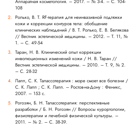
Аппаратная косметология. – 2017. – № 3-4. – С. 104-
108
Ролько, В. Т. RF-терапия для неинвазивной подтяжки
кожи и коррекции контуров тела: обобщение
клинических наблюдений / В. Т. Ролько, Е. В. Белякова
// Вестник эстетической медицины. – 2012. – Т. 11, №
1. – С. 49-54
Таран, Н. В. Клинический опыт коррекции
инволюционных изменений кожи / Н. В. Таран //
Вестник эстетической медицины. – 2010. – Т. 9, № 2.
– С. 28-32
Лапп, С. К. Талассотерапия : море смоет все болезни /
С. К. Лапп ; С. К. Лапп. – Ростов-на-Дону : Феникс,
2007. – 153 с.
Рогозян, Б. Н. Талассотерапия: перспективные
разработки / Б. Н. Рогозян // Вопросы курортологии,
физиотерапии и лечебной физической культуры. –
2011. – № 2. – С. 38-39.