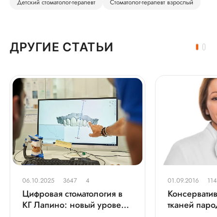
Детский стоматолог-терапевт
Стоматолог-терапевт взрослый
ДРУГИЕ СТАТЬИ
06.10.2025
3647
4
01.09.2016
11
Цифровая стоматология в
Консервати
КГ Лапино: новый уровень
тканей паро
точности и комфорта
аппаратом Vector Германия